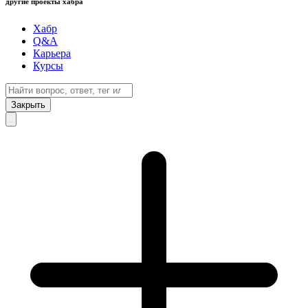
другие проекты хабра
Хабр
Q&A
Карьера
Курсы
Закрыть