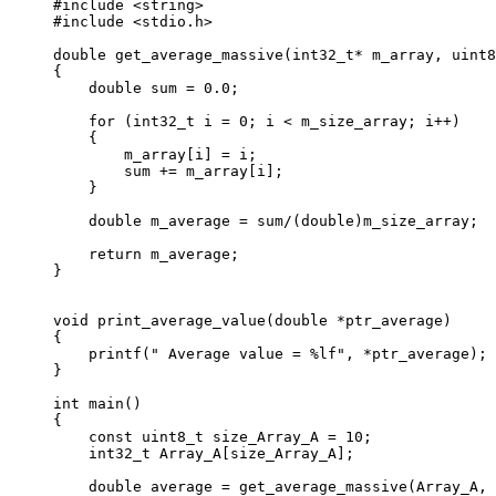
#include <string>

#include <stdio.h>

double get_average_massive(int32_t* m_array, uint8
{

    double sum = 0.0;

    for (int32_t i = 0; i < m_size_array; i++)

    {

        m_array[i] = i;

        sum += m_array[i];

    }

    double m_average = sum/(double)m_size_array;

    return m_average;

}

void print_average_value(double *ptr_average)

{

    printf(" Average value = %lf", *ptr_average);

}

int main()

{

    const uint8_t size_Array_A = 10;

    int32_t Array_A[size_Array_A];

    double average = get_average_massive(Array_A, 