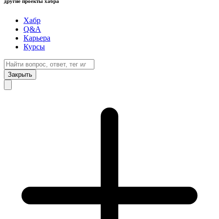
другие проекты хабра
Хабр
Q&A
Карьера
Курсы
Закрыть