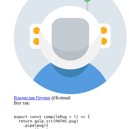
Владислав Грудин
@Kotmail
Вот так:
export const compilePug = () => {

  return gulp.src(PATHS.pug)

    .pipe(pug({
