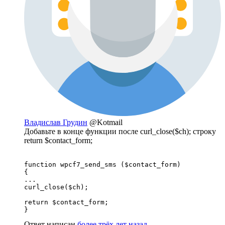
Владислав Грудин
@Kotmail
Добавьте в конце функции после curl_close($ch); строку
return $contact_form;
function wpcf7_send_sms ($contact_form)

{

...

curl_close($ch);

return $contact_form;

}
Ответ написан
более трёх лет назад