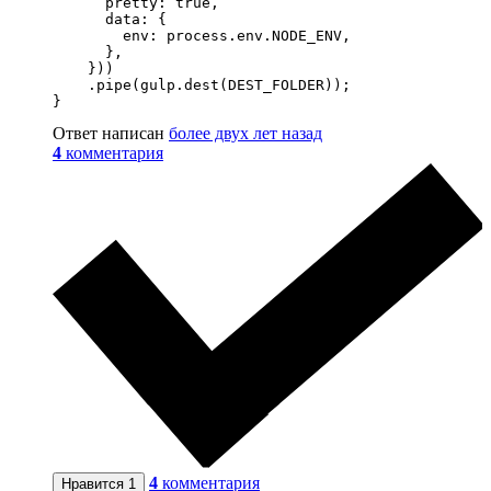
      pretty: true,

      data: {

        env: process.env.NODE_ENV,

      },

    }))

    .pipe(gulp.dest(DEST_FOLDER));

}
Ответ написан
более двух лет назад
4
комментария
4
комментария
Нравится
1