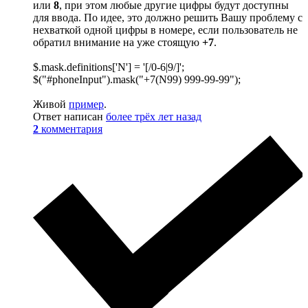
или
8
, при этом любые другие цифры будут доступны
для ввода. По идее, это должно решить Вашу проблему с
нехваткой одной цифры в номере, если пользователь не
обратил внимание на уже стоящую
+7
.
$.mask.definitions['N'] = '[/0-6|9/]';
$("#phoneInput").mask("+7(N99) 999-99-99");
Живой
пример
.
Ответ написан
более трёх лет назад
2
комментария