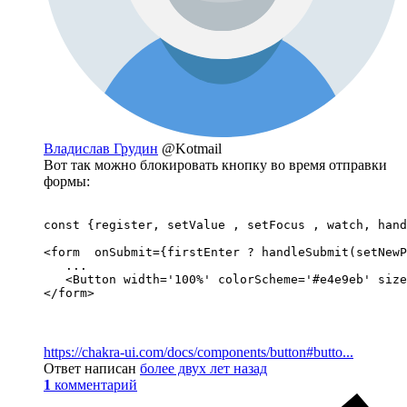
Владислав Грудин
@Kotmail
Вот так можно блокировать кнопку во время отправки
формы:
const {register, setValue , setFocus , watch, hand
<form  onSubmit={firstEnter ? handleSubmit(setNewP
   ...

   <Button width='100%' colorScheme='#e4e9eb' size
</form>
https://chakra-ui.com/docs/components/button#butto...
Ответ написан
более двух лет назад
1
комментарий