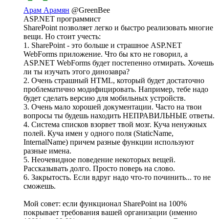
Арам Арамян
@GreenBee
ASP.NET программист
SharePoint позволяет легко и быстро реализовать многие
вещи. Но стоит учесть:
1. SharePoint - это больше и страшное ASP.NET
WebForms приложение. Что бы кто не говорил, а
ASP.NET WebForms будет постепенно отмирать. Хочешь
ли ты изучать этого динозавра?
2. Очень страшный HTML, который будет достаточно
проблематично модифицировать. Например, тебе надо
будет сделать версию для мобильных устройств.
3. Очень мало хорошей документации. Часто на твои
вопросы ты будешь находить НЕПРАВИЛЬНЫЕ ответы.
4. Система списков взорвет твой мозг. Куча ненужных
полей. Куча имен у одного поля (StaticName,
InternalName) причем разные функции используют
разные имена.
5. Неочевидное поведение некоторых вещей.
Рассказывать долго. Просто поверь на слово.
6. Закрытость. Если вдруг надо что-то починить... то не
сможешь.
Мой совет: если функционал SharePoint на 100%
покрывает требования вашей организации (именно