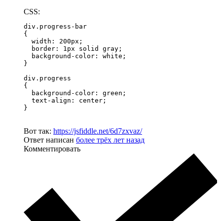
CSS:
div.progress-bar

{

  width: 200px;

  border: 1px solid gray;

  background-color: white;

}

div.progress

{

  background-color: green;

  text-align: center;

}
Вот так:
https://jsfiddle.net/6d7zxvaz/
Ответ написан
более трёх лет назад
Комментировать