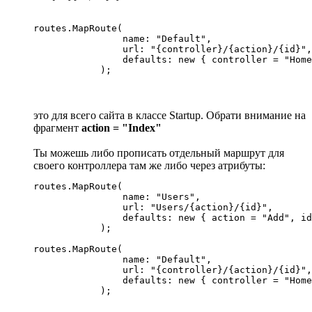
routes.MapRoute(

                name: "Default",

                url: "{controller}/{action}/{id}",

                defaults: new { controller = "Home
            );
это для всего сайта в классе Startup. Обрати внимание на
фрагмент
action = "Index"
Ты можешь либо прописать отдельный маршрут для
своего контроллера там же либо через атрибуты:
routes.MapRoute(

                name: "Users",

                url: "Users/{action}/{id}",

                defaults: new { action = "Add", id
            );

routes.MapRoute(

                name: "Default",

                url: "{controller}/{action}/{id}",

                defaults: new { controller = "Home
            );