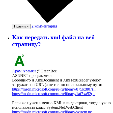
2
комментария
Нравится
Как передать xml файл на веб
страницу?
Арам Арамян
@GreenBee
ASP.NET программист
Вообще-то и XmlDocument и XmlTextReader умеют
загружать по URL (а не только по локальному пути:
https://msdn.microsoft.com/ru-ru/library/875kz807(...
https://msdn.microsoft.com/ru-ru/library/1af7xa52(...
Если же нужен именно XML в виде строки, тогда нужно
использовать класс System.Net.WebClient
https://msdn.microsoft.com/ru-ru/library/system.ne...