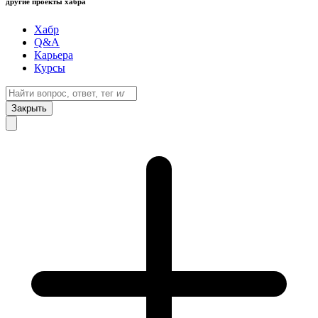
другие проекты хабра
Хабр
Q&A
Карьера
Курсы
Закрыть