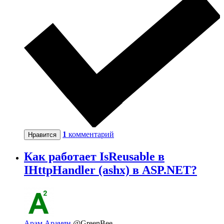
1
комментарий
Нравится
Как работает IsReusable в
IHttpHandler (ashx) в ASP.NET?
Арам Арамян
@GreenBee