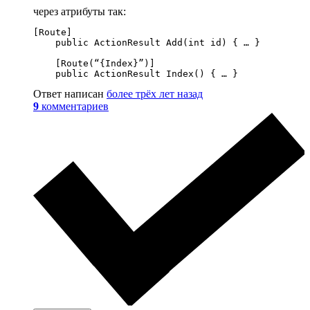
через атрибуты так:
[Route]

    public ActionResult Add(int id) { … }

    [Route(“{Index}”)]

    public ActionResult Index() { … }
Ответ написан
более трёх лет назад
9
комментариев