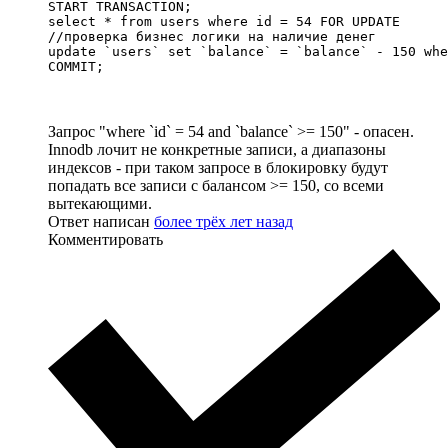
START TRANSACTION;

select * from users where id = 54 FOR UPDATE

//проверка бизнес логики на наличие денег

update `users` set `balance` = `balance` - 150 whe
COMMIT;
Запрос "where `id` = 54 and `balance` >= 150" - опасен.
Innodb лочит не конкретные записи, а диапазоны
индексов - при таком запросе в блокировку будут
попадать все записи с балансом >= 150, со всеми
вытекающими.
Ответ написан
более трёх лет назад
Комментировать