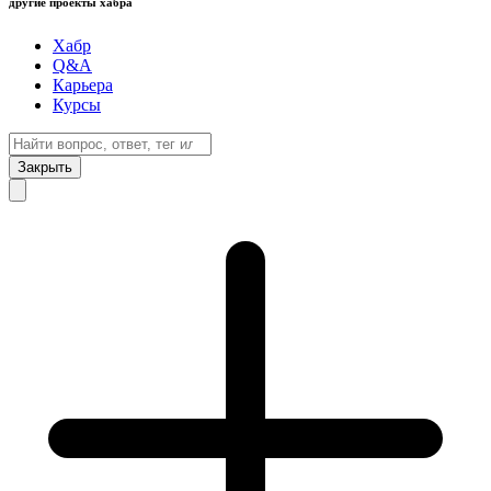
другие проекты хабра
Хабр
Q&A
Карьера
Курсы
Закрыть