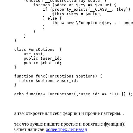
    function __construct(array $data) {

        foreach ($data as $key => $value) {

            if (property_exists(__CLASS__, $key)) 
                $this->$key = $value; 

            } else {

                throw new \Exception($key . ' unde
            }

        }

    }

}

class FuncOptions  {

    use init;

    public $user_id;

    public $chat_id;

}

function func(FuncOptions $options) {

  return $options->user_id;

}

echo func(new FuncOptions(['user_id' => '111']) );
а там откроете для себя фабрики и прочие паттерны...
так что лучше пишите простые и понятные функции))
Ответ написан
более трёх лет назад