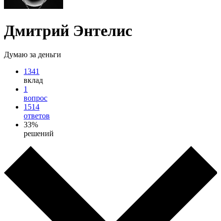
Дмитрий Энтелис
Думаю за деньги
1341
вклад
1
вопрос
1514
ответов
33%
решений