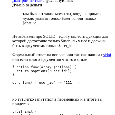
Дмитрий Энтелис
@DmitriyEntelis
Думаю за деньги
там бывают такие моменты, когда например
нужно указать только $user_id или только
$chat_id
Не забываем про SOLID - если у вас есть функция для
которой достаточно только $user_id - у неё и должны
быть в аргументах только $user_id
Формальный ответ на вопрос: или так как написал
sidni
или если много аргументов что-то в стиле
function func(array $options) {

  return $options['user_id'];

}

echo func( ['user_id' => '111'] );
но тут легко запутаться в переменных и в итоге вы
придете к
trait init {
