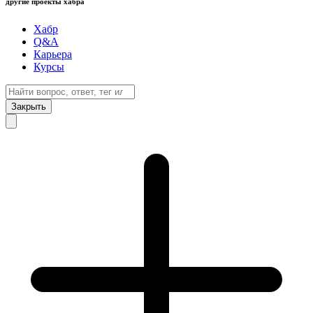
другие проекты хабра
Хабр
Q&A
Карьера
Курсы
Закрыть