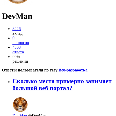
DevMan
8226
вклад
0
вопросов
4303
ответа
99%
решений
Ответы пользователя по тегу
Веб-разработка
Сколько места примерно занимает
большой веб портал?
DevMan
@DevMan