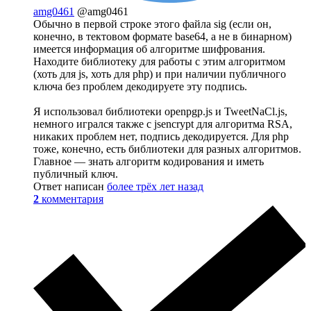
amg0461
@amg0461
Обычно в первой строке этого файла sig (если он,
конечно, в тектовом формате base64, а не в бинарном)
имеется информация об алгоритме шифрования.
Находите библиотеку для работы с этим алгоритмом
(хоть для js, хоть для php) и при наличии публичного
ключа без проблем декодируете эту подпись.
Я использовал библиотеки openpgp.js и TweetNaCl.js,
немного игрался также с jsencrypt для алгоритма RSA,
никаких проблем нет, подпись декодируется. Для php
тоже, конечно, есть библиотеки для разных алгоритмов.
Главное — знать алгоритм кодирования и иметь
публичный ключ.
Ответ написан
более трёх лет назад
2
комментария