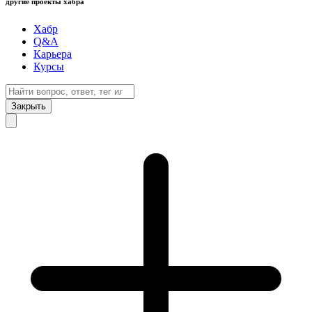
другие проекты хабра
Хабр
Q&A
Карьера
Курсы
Закрыть