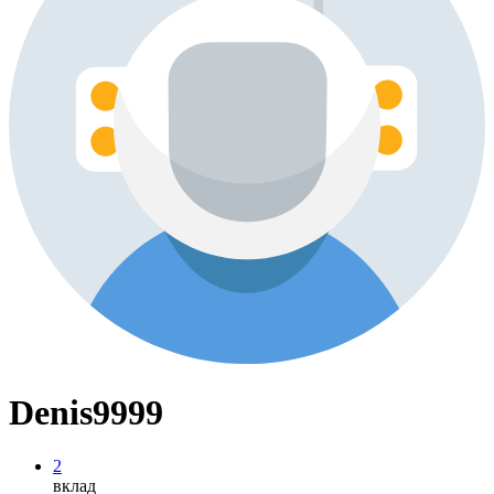
Denis9999
2
вклад