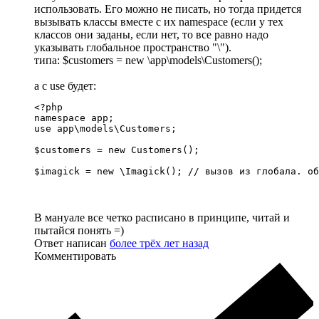
использовать. Его можно не писать, но тогда придется
вызывать классы вместе с их namespace (если у тех
классов они заданы, если нет, то все равно надо
указывать глобальное пространство "\").
типа: $customers = new \app\models\Customers();
а с use будет:
<?php

namespace app;

use app\models\Customers;

$customers = new Customers();

$imagick = new \Imagick(); // вызов из глобала. об
В мануале все четко расписано в принципе, читай и
пытайся понять =)
Ответ написан
более трёх лет назад
Комментировать