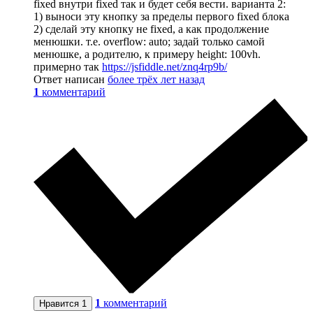
fixed внутри fixed так и будет себя вести. варианта 2:
1) выноси эту кнопку за пределы первого fixed блока
2) сделай эту кнопку не fixed, а как продолжение
менюшки. т.е. overflow: auto; задай только самой
менюшке, а родителю, к примеру height: 100vh.
примерно так
https://jsfiddle.net/znq4rp9b/
Ответ написан
более трёх лет назад
1
комментарий
1
комментарий
Нравится
1