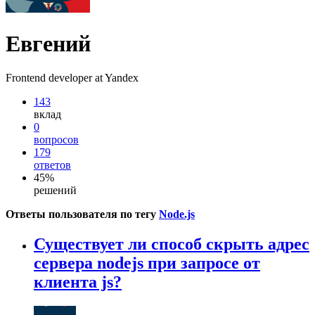
Евгений
Frontend developer at Yandex
143
вклад
0
вопросов
179
ответов
45%
решений
Ответы пользователя по тегу
Node.js
Существует ли способ скрыть адрес
сервера nodejs при запросе от
клиента js?