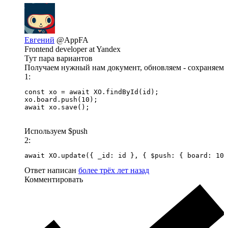
Евгений
@AppFA
Frontend developer at Yandex
Тут пара вариантов
Получаем нужный нам документ, обновляем - сохраняем
1:
const xo = await XO.findById(id);

xo.board.push(10);

await xo.save();
Используем $push
2:
await XO.update({ _id: id }, { $push: { board: 10 
Ответ написан
более трёх лет назад
Комментировать