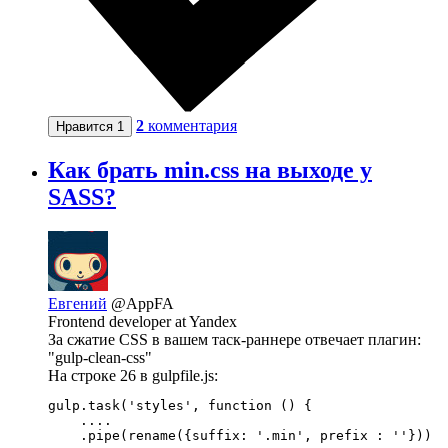
2
комментария
Нравится
1
Как брать min.css на выходе у
SASS?
Евгений
@AppFA
Frontend developer at Yandex
За сжатие CSS в вашем таск-раннере отвечает плагин:
"gulp-clean-css"
На строке 26 в gulpfile.js:
gulp.task('styles', function () {

    ....

    .pipe(rename({suffix: '.min', prefix : ''}))
