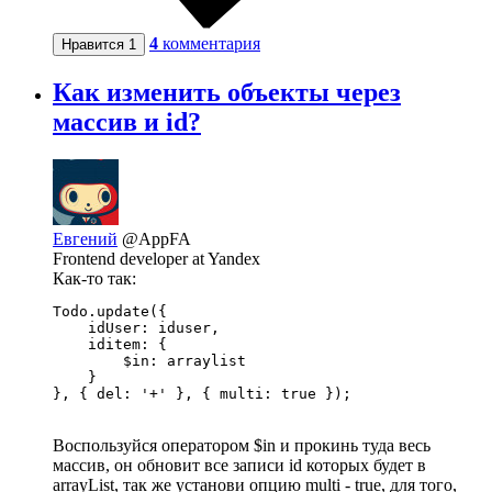
4
комментария
Нравится
1
Как изменить объекты через
массив и id?
Евгений
@AppFA
Frontend developer at Yandex
Как-то так:
Todo.update({

    idUser: iduser,

    iditem: {

        $in: arraylist

    }

}, { del: '+' }, { multi: true });
Воспользуйся оператором $in и прокинь туда весь
массив, он обновит все записи id которых будет в
arrayList, так же установи опцию multi - true, для того,