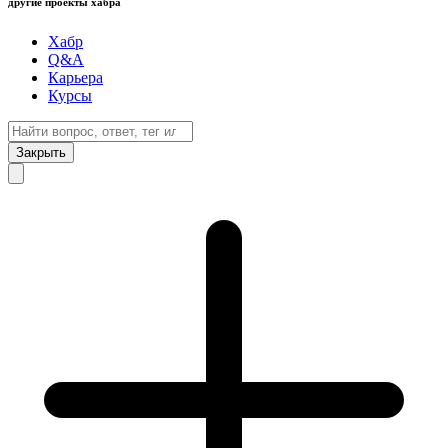
другие проекты хабра
Хабр
Q&A
Карьера
Курсы
Закрыть