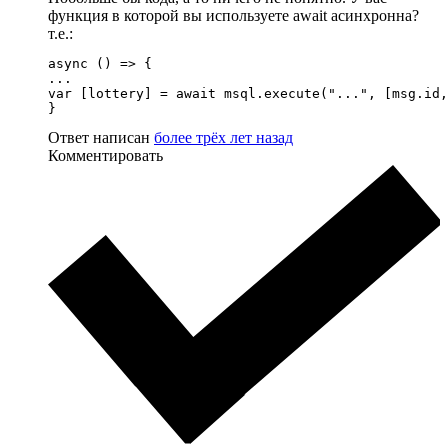
функция в которой вы используете await асинхронна?
т.е.:
async () => {

...

var [lottery] = await msql.execute("...", [msg.id,
}
Ответ написан
более трёх лет назад
Комментировать