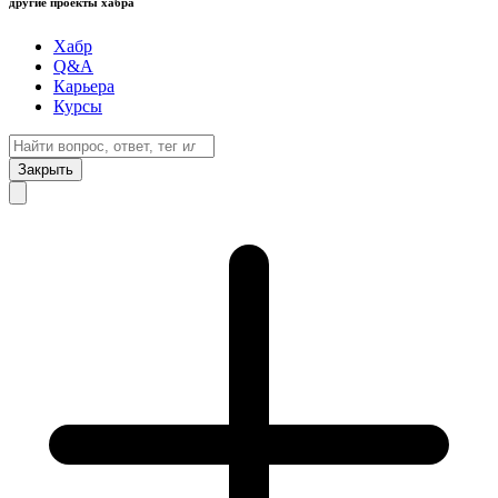
другие проекты хабра
Хабр
Q&A
Карьера
Курсы
Закрыть