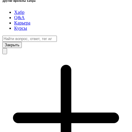
другие проекты хабра
Хабр
Q&A
Карьера
Курсы
Закрыть