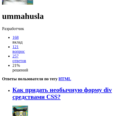
ummahusla
Разработчик
168
вклад
121
вопрос
257
ответов
21%
решений
Ответы пользователя по тегу
HTML
Как придать необычную форму div
средствами CSS?