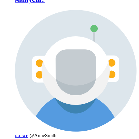
ой всё
@AnneSmith