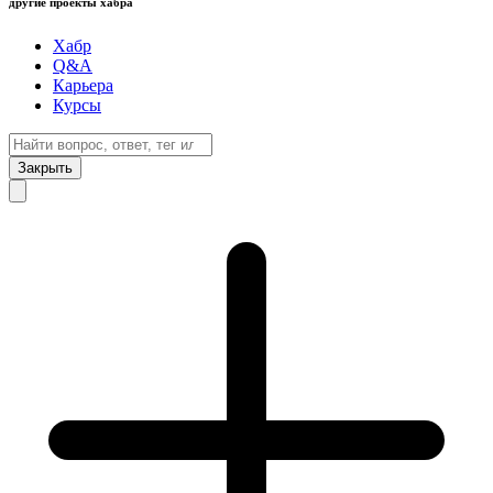
другие проекты хабра
Хабр
Q&A
Карьера
Курсы
Закрыть