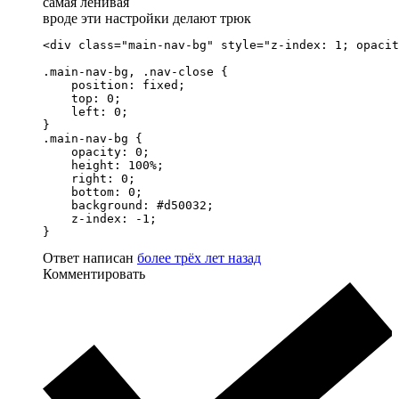
самая ленивая
вроде эти настройки делают трюк
<div class="main-nav-bg" style="z-index: 1; opacit
.main-nav-bg, .nav-close {

    position: fixed;

    top: 0;

    left: 0;

}

.main-nav-bg {

    opacity: 0;

    height: 100%;

    right: 0;

    bottom: 0;

    background: #d50032;

    z-index: -1;

}
Ответ написан
более трёх лет назад
Комментировать