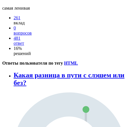
самая ленивая
261
вклад
0
вопросов
481
ответ
16%
решений
Ответы пользователя по тегу
HTML
Какая разница в пути с слэшем или
без?