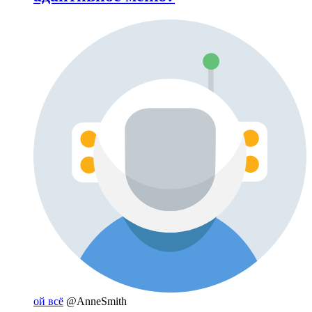
ой всё
@AnneSmith