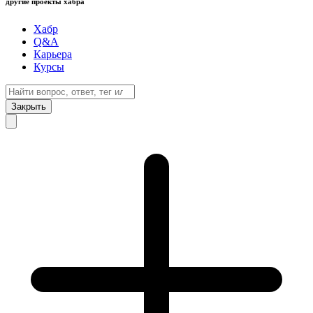
другие проекты хабра
Хабр
Q&A
Карьера
Курсы
Закрыть