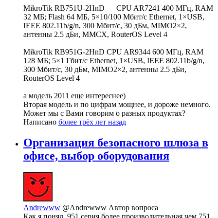
MikroTik RB751U-2HnD — CPU AR7241 400 МГц, RAM
32 МБ; Flash 64 МБ, 5×10/100 Мбит/с Ethernet, 1×USB,
IEEE 802.11b/g/n, 300 Мбит/с, 30 дБм, MIMO2×2,
антенны 2.5 дБи, MMCX, RouterOS Level 4
MikroTik RB951G-2HnD CPU AR9344 600 МГц, RAM
128 МБ; 5×1 Гбит/с Ethernet, 1×USB, IEEE 802.11b/g/n,
300 Мбит/с, 30 дБм, MIMO2×2, антенны 2.5 дБи,
RouterOS Level 4
а модель 2011 еще интереснее)
Вторая модель и по цифрам мощнее, и дороже немного.
Может мы с Вами говорим о разных продуктах?
Написано
более трёх лет назад
Организация безопасного шлюза в
офисе, выбор оборудования
Andrewww
@Andrewww
Автор вопроса
Как я понял, 951 серия более производительная чем 751