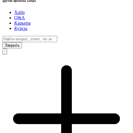
другие проекты хабра
Хабр
Q&A
Карьера
Курсы
Закрыть