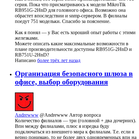
серия. Пока что присматриваюсь к модели MikroTik
RB951G-2HnD для головного офиса. Возможно она
обрастет впоследствии и snmp-сервером. В филиалы
поедут 751 модельки. Спасибо за пояснение.
Как я понял — у Вас есть хороший опыт работы с этими
железками.
Можете описать какие максимальные возможности в
плане производительности доступны RB951G-2HnD и
RB751U-2HnD?
Написано
более трёх лет назад
Организация безопасного шлюза в
офисе, выбор оборудования
Andrewww
@Andrewww
Автор вопроса
Количество филиалов — три (головной + два дочерних).
Впн между филиалами, плюс я изредка буду
подключаться из внешнего мира к филиалам. Т.е. если я
верно понимаю, то не более двух одновременных впн на