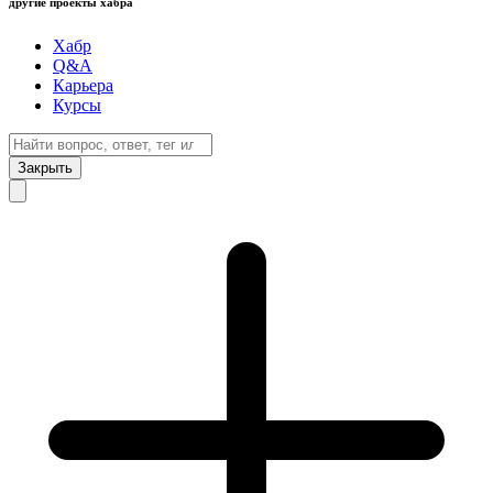
другие проекты хабра
Хабр
Q&A
Карьера
Курсы
Закрыть