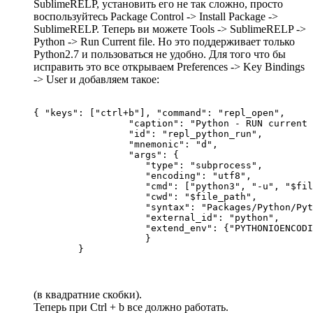
SublimeRELP, установить его не так сложно, просто
воспользуйтесь Package Control -> Install Package ->
SublimeRELP. Теперь ви можете Tools -> SublimeRELP ->
Python -> Run Current file. Но это поддерживает только
Python2.7 и пользоваться не удобно. Для того что бы
исправить это все открываем Preferences -> Key Bindings
-> User и добавляем такое:
{ "keys": ["ctrl+b"], "command": "repl_open",

                 "caption": "Python - RUN current 
                 "id": "repl_python_run",

                 "mnemonic": "d",

                 "args": {

                    "type": "subprocess",

                    "encoding": "utf8",

                    "cmd": ["python3", "-u", "$fil
                    "cwd": "$file_path",

                    "syntax": "Packages/Python/Pyt
                    "external_id": "python",

                    "extend_env": {"PYTHONIOENCODI
                    }

	}
(в квадратние скобки).
Теперь при Ctrl + b все должно работать.