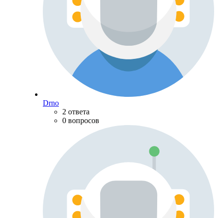
Drno
2 ответа
0 вопросов