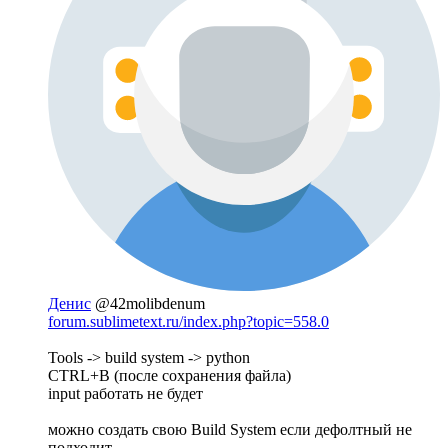
Денис
@42molibdenum
forum.sublimetext.ru/index.php?topic=558.0
Tools -> build system -> python
CTRL+B (после сохранения файла)
input работать не будет
можно создать свою Build System если дефолтный не
подходит.