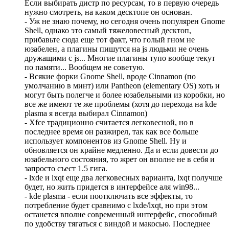
Если выбирать дистр по ресурсам, то в первую очередь
нужно смотреть, на каком десктопе он основан.
- Уж не знаю почему, но сегодня очень популярен Gnome
Shell, однако это самый тяжеловесный десктоп,
прибавьте сюда еще тот факт, что голый гном не
юзабелен, а плагины пишутся на js людьми не очень
дружащими с js... Многие плагины тупо вообще текут
по памяти... Вообщем не советую.
- Всякие форки Gnome Shell, вроде Cinnamon (по
умолчанию в минт) или Pantheon (elementary OS) хоть и
могут быть полегче и более юзабельными из коробки, но
все же имеют те же проблемы (хотя до перехода на kde
plasma я всегда выбирал Cinnamon)
- Xfce традиционно считается легковесной, но в
последнее время он разжирел, так как все больше
использует компонентов из Gnome Shell. Ну и
обновляется он крайне медленно. Да и если довести до
юзабельного состояния, то жрет он вполне не в себя и
запросто съест 1.5 гига.
- lxde и lxqt еще два легковесных варианта, lxqt получше
будет, но жить придется в интерфейсе аля win98...
- kde plasma - если поотключать все эффекты, то
потребление будет сравнимо с lxde/lxqt, но при этом
останется вполне современный интерфейс, способный
по удобству тягаться с виндой и макосью. Последнее