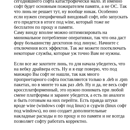
сегодняшнего софта катастрофически мало. И именно
софт будет основным пожирателем памяти, а не ОС. Так
что линь не решает тут, ну вообще никак. Особенно
если нужен специфичный виндовый софт, ибо запускать
его придется в итоге под wine, который тоже не
бесплатен по процу и памяти.
Саму винду вполне можно оптимизировать на
минимальное потребление оперативки, так что она даст
фору большинству десктопов под линукс. Начните с
отключения всех эффектов. Так же можете поотключать
некоторые службы, которые уж точно Вам не нужны.
Если все же захотите линь, то для начала убедитесь, что
на вебку драйвера есть. Ну и я еще поверю, что под
манжаро Вы софт не нашли, так как много
проприетарного софта поставляются только в .deb и .rpm
пакетах, но в минте то как раз .deb. Ну и да, не весь софт
кроссплатформенный, это нужно понимать при любой
смене платформы и заранее убедится, а есть ли аналоги
и быть готовым на них перейти. Есть правда штуки
вроде wine (windows софт под linux) и cygwin (linux софт
под windows), но оно создает дополнительные
накладные расходы и по процу и по памяти и не всегда
позволяет софту работать корректно.