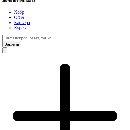
другие проекты хабра
Хабр
Q&A
Карьера
Курсы
Закрыть