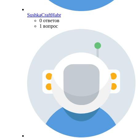
SushkaCraftHabr
0 ответов
1 вопрос