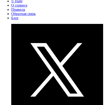
© Habr
О сервисе
Правила
Обратная связь
Блог