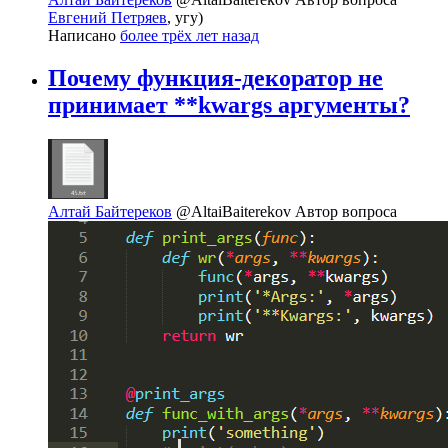
Евгений Петряев
, угу)
Написано
более трёх лет назад
Почему функция-декоратор не
принимает **kwargs аргументы?
Алтай Байтереков
@AltaiBaiterekov
Автор вопроса