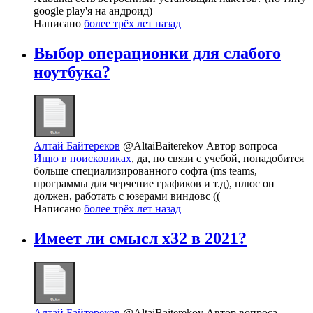
google play'я на андроид)
Написано
более трёх лет назад
Выбор операционки для слабого
ноутбука?
Алтай Байтереков
@AltaiBaiterekov
Автор вопроса
Ищю в поисковиках
, да, но связи с учебой, понадобится
больше специализированного софта (ms teams,
программы для черчение графиков и т.д), плюс он
должен, работать с юзерами виндовс ((
Написано
более трёх лет назад
Имеет ли смысл x32 в 2021?
Алтай Байтереков
@AltaiBaiterekov
Автор вопроса