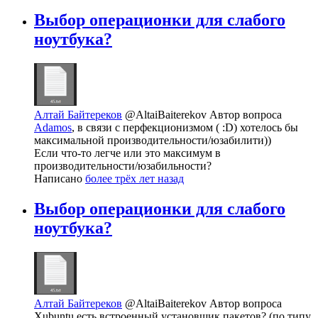
Выбор операционки для слабого
ноутбука?
Алтай Байтереков
@AltaiBaiterekov
Автор вопроса
Adamos
, в связи с перфекционизмом ( :D) хотелось бы
максимальной производительности/юзабилити))
Если что-то легче или это максимум в
производительности/юзабильности?
Написано
более трёх лет назад
Выбор операционки для слабого
ноутбука?
Алтай Байтереков
@AltaiBaiterekov
Автор вопроса
Xubuntu есть встроенный установщик пакетов? (по типу