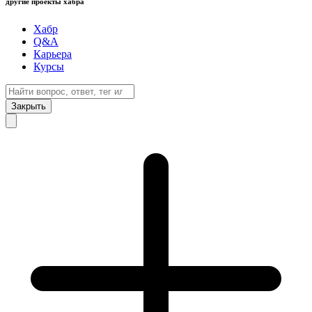
другие проекты хабра
Хабр
Q&A
Карьера
Курсы
Закрыть