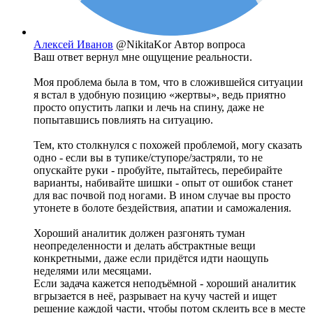
Алексей Иванов
@NikitaKor
Автор вопроса
Ваш ответ вернул мне ощущение реальности.
Моя проблема была в том, что в сложившейся ситуации
я встал в удобную позицию «жертвы», ведь приятно
просто опустить лапки и лечь на спину, даже не
попытавшись повлиять на ситуацию.
Тем, кто столкнулся с похожей проблемой, могу сказать
одно - если вы в тупике/ступоре/застряли, то не
опускайте руки - пробуйте, пытайтесь, перебирайте
варианты, набивайте шишки - опыт от ошибок станет
для вас почвой под ногами. В ином случае вы просто
утонете в болоте бездействия, апатии и саможаления.
Хороший аналитик должен разгонять туман
неопределенности и делать абстрактные вещи
конкретными, даже если придётся идти наощупь
неделями или месяцами.
Если задача кажется неподъёмной - хороший аналитик
вгрызается в неё, разрывает на кучу частей и ищет
решение каждой части, чтобы потом склеить все в месте