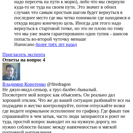
надо пересечь на пути к морю), либо что мы свернули
куда-то не туда на своем пути. Это значит в обоих
случаях что самым простым шагом будет вернуться в
последнее место где мы четко понимали где находимся и
откуда видно конечную цель. Иногда для этого надо
вернуться к стартовой точке, но это не плохо по тому
что мы уже знаем гарантированно один тупик - шансов
попасть во-второй чуточку меньше
Написано
более трёх лет назад
Пригласить эксперта
Ответы на вопрос
4
Владимир Коротенко
@firedragon
Не джун-мидл-сеньор, а трус-балбес-бывалый.
Посмотрите мой вопрос как объяснять. Он реально дал
хороший отклик. Что же до вашей ситуации разбивайте все на
подзадачи и жестко контролируйте, потом отпускайте возки
где видите нормальное исполнение по графику. Где факап там
спрашивайте в чем затык, часто люди запираются и роют не
туда, простой вопрос выводит их на нужную дорогу, но
нужно соблюсти баланс между навязчивостью и мягкой
поправкой направления