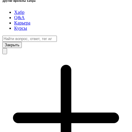
другие проекты хабра
Хабр
Q&A
Карьера
Курсы
Закрыть