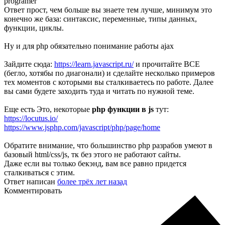
programer
Ответ прост, чем больше вы знаете тем лучше, минимум это
конечно же база: синтаксис, переменные, типы данных,
функции, циклы.
Ну и для php обязательно понимание работы ajax
Зайдите сюда:
https://learn.javascript.ru/
и прочитайте ВСЕ
(бегло, хотябы по диагонали) и сделайте несколько примеров
тех моментов с которыми вы сталкиваетесь по работе. Далее
вы сами будете заходить туда и читать по нужной теме.
Еще есть Это, некоторые
php функции в js
тут:
https://locutus.io/
https://www.jsphp.com/javascript/php/page/home
Обратите внимание, что большинство php разрабов умеют в
базовый html/css/js, тк без этого не работают сайты.
Даже если вы только бекэнд, вам все равно придется
сталкиваться с этим.
Ответ написан
более трёх лет назад
Комментировать