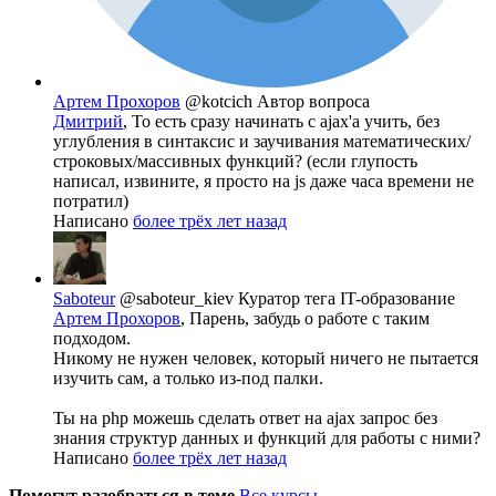
Артем Прохоров
@kotcich
Автор вопроса
Дмитрий
, То есть сразу начинать с ajax'а учить, без
углубления в синтаксис и заучивания математических/
строковых/массивных функций? (если глупость
написал, извините, я просто на js даже часа времени не
потратил)
Написано
более трёх лет назад
Saboteur
@saboteur_kiev
Куратор тега IT-образование
Артем Прохоров
, Парень, забудь о работе с таким
подходом.
Никому не нужен человек, который ничего не пытается
изучить сам, а только из-под палки.
Ты на php можешь сделать ответ на ajax запрос без
знания структур данных и функций для работы с ними?
Написано
более трёх лет назад
Помогут разобраться в теме
Все курсы