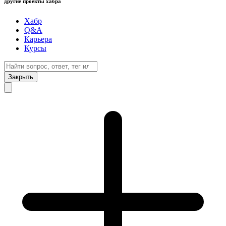
другие проекты хабра
Хабр
Q&A
Карьера
Курсы
Закрыть