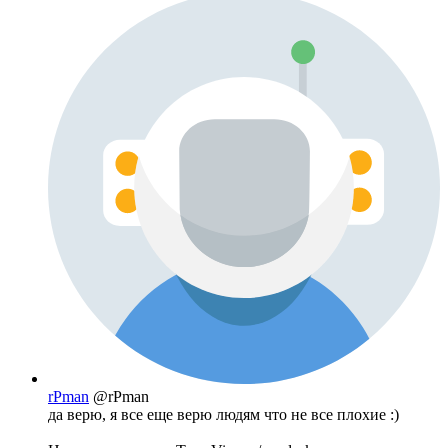
rPman
@rPman
да верю, я все еще верю людям что не все плохие :)