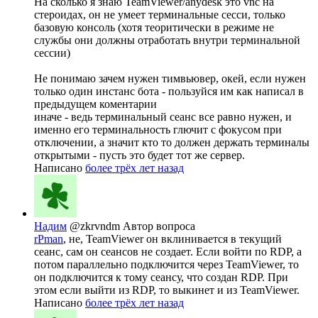
На сколько я знаю TeamViewer/anydesk это vnc на
стероидах, он не умеет терминальные сесси, только
базовую консоль (хотя теоритически в режиме не
службы они должны отработать внутри терминальной
сессии)
Не понимаю зачем нужен тимвьювер, окей, если нужен
только один инстанс бота - пользуйся им как написал в
предыдущем коментарии
иначе - ведь терминальный сеанс все равно нужен, и
именно его терминальность глючит с фокусом при
отключении, а значит кто то должен держать терминалы
открытыми - пусть это будет тот же сервер.
Написано
более трёх лет назад
Надим
@zkrvndm
Автор вопроса
rPman
, не, TeamViewer он вклинивается в текущий
сеанс, сам он сеансов не создает. Если войти по RDP, а
потом параллельно подключится через TeamViewer, то
он подключится к тому сеансу, что создан RDP. При
этом если выйти из RDP, то выкинет и из TeamViewer.
Написано
более трёх лет назад