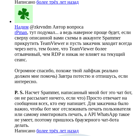
Написано
более трёх лет назад
Надим
@zkrvndm
Автор вопроса
rPman
, тут подумал... а ведь наверное проще будет, если
сверху описанной вами схемы в аккаунте Spammer
прикрутить TeamViewer и пусть заказчик заходит всегда
через него, тем более, что TeamViewer более
отзывчивый, чем RDP и никак не влияет на текущий
сеанс.
Огромное спасибо, похоже твой лайфхак реально
должен мне помочь) Завтра потестю и отпишусь, если
интересно.
P. S.
Насчет Spammer, написанный мной бот это чат бот,
он не рассылает ничего, если что) Просто отвечает на
сообщения всех, кто ему напишет. Для заказчика было
важно, чтобы бот мог отслеживать печать пользователя
или самому имитировать печать, а API WhatsApp такое
не умеет, поэтому пришлось браузерного чат-бота
делать.
Написано
более трёх лет назад