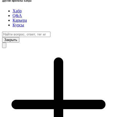
другие проекты хабра
Хабр
Q&A
Карьера
Курсы
Закрыть