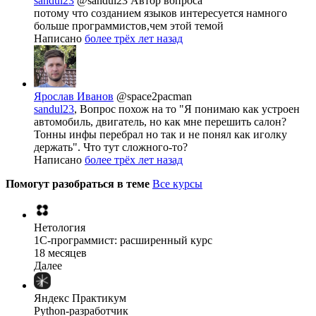
sandul23
@sandul23
Автор вопроса
потому что созданием языков интересуется намного
больше программистов,чем этой темой
Написано
более трёх лет назад
Ярослав Иванов
@space2pacman
sandul23
, Вопрос похож на то "Я понимаю как устроен
автомобиль, двигатель, но как мне перешить салон?
Тонны инфы перебрал но так и не понял как иголку
держать". Что тут сложного-то?
Написано
более трёх лет назад
Помогут разобраться в теме
Все курсы
Нетология
1C-программист: расширенный курс
18 месяцев
Далее
Яндекс Практикум
Python-разработчик