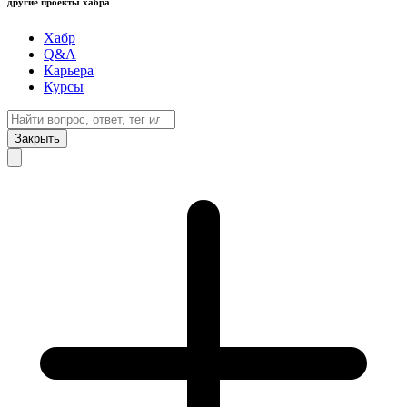
другие проекты хабра
Хабр
Q&A
Карьера
Курсы
Закрыть