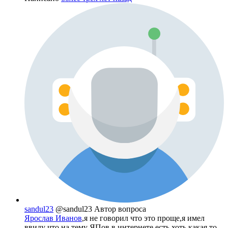
sandul23
@sandul23
Автор вопроса
Ярослав Иванов
,я не говорил что это проще,я имел
ввиду что на тему ЯПов в интернете есть хоть какая то