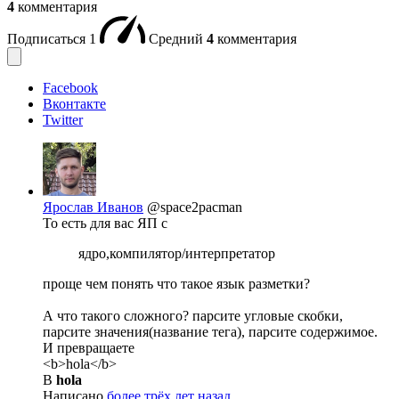
4
комментария
Подписаться
1
Средний
4
комментария
Facebook
Вконтакте
Twitter
Ярослав Иванов
@space2pacman
То есть для вас ЯП с
ядро,компилятор/интерпретатор
проще чем понять что такое язык разметки?
А что такого сложного? парсите угловые скобки,
парсите значения(название тега), парсите содержимое.
И превращаете
<b>hola</b>
В
hola
Написано
более трёх лет назад