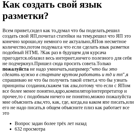
Как создать свой язык
разметки?
Всем привет,сидел как то,думал что бы поделать,решил
создать свой ЯП,почитал статейки на тему,решил что ЯП это
конечно хорошо,ну немного не актуально,ЯПов несметное
количество,потом подумал:а что если сделать язык разметки
подобный HTML ?Как раз в будущем для курсача
пригодится.облазил весь интернет,ничего полезного для себя
не подчеркнул.Пришел сюда просить совета.Только
пожалуйста
не надо умничать,например:"
что бы это
сделать нужно в стартапе крутом работать и тд и тп
",я
спрашиваю не что бы получить такой ответ,а что бы узнать
принципы создания,скажем так азы,потому что если с ЯПом
все более менее понятно,ядро,компилятор/интерпретатор и
прочее,то с подобным ничего не понятно,можно пожалуйста
мне объяснить азы,что, как, где, когда,на каком япе писать,или
его не надо писать,в общем объясните плиз как работает все
это
Вопрос задан
более трёх лет назад
632 просмотра