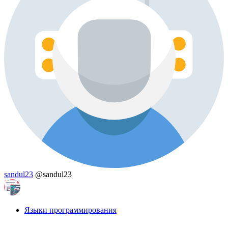
sandul23
@sandul23
Языки программирования