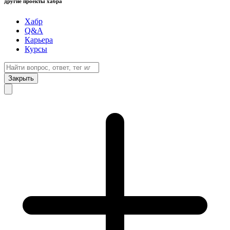
другие проекты хабра
Хабр
Q&A
Карьера
Курсы
Закрыть