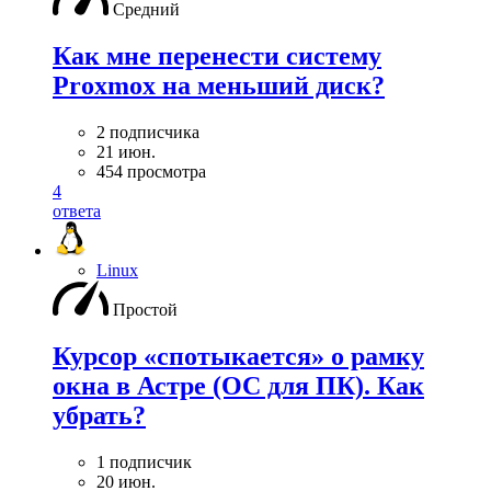
Средний
Как мне перенести систему
Proxmox на меньший диск?
2 подписчика
21 июн.
454 просмотра
4
ответа
Linux
Простой
Курсор «спотыкается» о рамку
окна в Астре (ОС для ПК). Как
убрать?
1 подписчик
20 июн.