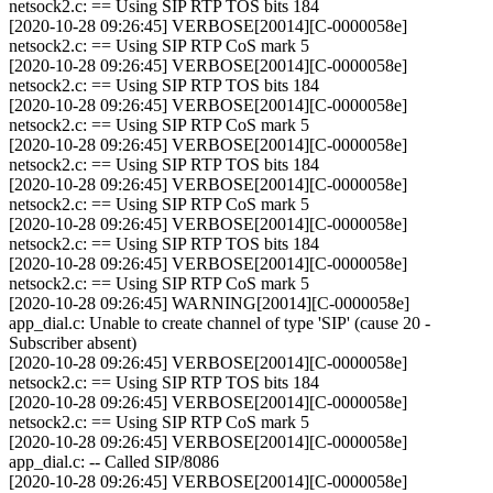
netsock2.c: == Using SIP RTP TOS bits 184
[2020-10-28 09:26:45] VERBOSE[20014][C-0000058e]
netsock2.c: == Using SIP RTP CoS mark 5
[2020-10-28 09:26:45] VERBOSE[20014][C-0000058e]
netsock2.c: == Using SIP RTP TOS bits 184
[2020-10-28 09:26:45] VERBOSE[20014][C-0000058e]
netsock2.c: == Using SIP RTP CoS mark 5
[2020-10-28 09:26:45] VERBOSE[20014][C-0000058e]
netsock2.c: == Using SIP RTP TOS bits 184
[2020-10-28 09:26:45] VERBOSE[20014][C-0000058e]
netsock2.c: == Using SIP RTP CoS mark 5
[2020-10-28 09:26:45] VERBOSE[20014][C-0000058e]
netsock2.c: == Using SIP RTP TOS bits 184
[2020-10-28 09:26:45] VERBOSE[20014][C-0000058e]
netsock2.c: == Using SIP RTP CoS mark 5
[2020-10-28 09:26:45] WARNING[20014][C-0000058e]
app_dial.c: Unable to create channel of type 'SIP' (cause 20 -
Subscriber absent)
[2020-10-28 09:26:45] VERBOSE[20014][C-0000058e]
netsock2.c: == Using SIP RTP TOS bits 184
[2020-10-28 09:26:45] VERBOSE[20014][C-0000058e]
netsock2.c: == Using SIP RTP CoS mark 5
[2020-10-28 09:26:45] VERBOSE[20014][C-0000058e]
app_dial.c: -- Called SIP/8086
[2020-10-28 09:26:45] VERBOSE[20014][C-0000058e]