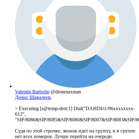
Valentin Barbolin
@dronmaxman
Денис Шавалеев
,
> Executing [s@temp-dest:1] Dial("DAHDI/i1/96xxxxxxxx-
612",
"SIP/8086&SIP/8085&SIP/8080&SIP/8007&SIP/8083&SIP/808
Судя по этой строчке, звонок идет на группу, и в группе
нет всех номеров. Лучше перейти на очереди.