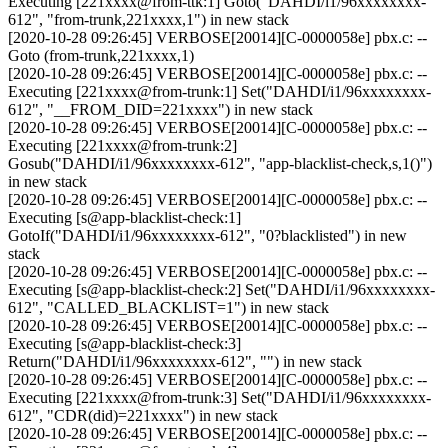
Executing [221xxxx@from-ttk:1] Goto("DAHDI/i1/96xxxxxxxx-
612", "from-trunk,221xxxx,1") in new stack
[2020-10-28 09:26:45] VERBOSE[20014][C-0000058e] pbx.c: --
Goto (from-trunk,221xxxx,1)
[2020-10-28 09:26:45] VERBOSE[20014][C-0000058e] pbx.c: --
Executing [221xxxx@from-trunk:1] Set("DAHDI/i1/96xxxxxxxx-
612", "__FROM_DID=221xxxx") in new stack
[2020-10-28 09:26:45] VERBOSE[20014][C-0000058e] pbx.c: --
Executing [221xxxx@from-trunk:2]
Gosub("DAHDI/i1/96xxxxxxxx-612", "app-blacklist-check,s,1()")
in new stack
[2020-10-28 09:26:45] VERBOSE[20014][C-0000058e] pbx.c: --
Executing [s@app-blacklist-check:1]
GotoIf("DAHDI/i1/96xxxxxxxx-612", "0?blacklisted") in new
stack
[2020-10-28 09:26:45] VERBOSE[20014][C-0000058e] pbx.c: --
Executing [s@app-blacklist-check:2] Set("DAHDI/i1/96xxxxxxxx-
612", "CALLED_BLACKLIST=1") in new stack
[2020-10-28 09:26:45] VERBOSE[20014][C-0000058e] pbx.c: --
Executing [s@app-blacklist-check:3]
Return("DAHDI/i1/96xxxxxxxx-612", "") in new stack
[2020-10-28 09:26:45] VERBOSE[20014][C-0000058e] pbx.c: --
Executing [221xxxx@from-trunk:3] Set("DAHDI/i1/96xxxxxxxx-
612", "CDR(did)=221xxxx") in new stack
[2020-10-28 09:26:45] VERBOSE[20014][C-0000058e] pbx.c: --