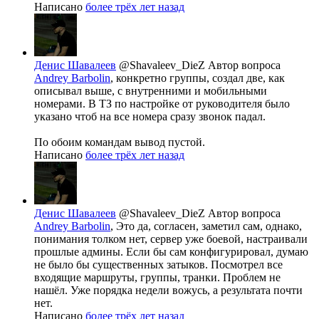
Написано
более трёх лет назад
Денис Шавалеев
@Shavaleev_DieZ
Автор вопроса
Andrey Barbolin
, конкретно группы, создал две, как
описывал выше, с внутренними и мобильными
номерами. В ТЗ по настройке от руководителя было
указано чтоб на все номера сразу звонок падал.
По обоим командам вывод пустой.
Написано
более трёх лет назад
Денис Шавалеев
@Shavaleev_DieZ
Автор вопроса
Andrey Barbolin
, Это да, согласен, заметил сам, однако,
понимания толком нет, сервер уже боевой, настраивали
прошлые админы. Если бы сам конфигурировал, думаю
не было бы существенных затыков. Посмотрел все
входящие маршруты, группы, транки. Проблем не
нашёл. Уже порядка недели вожусь, а результата почти
нет.
Написано
более трёх лет назад