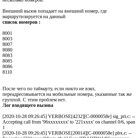
Внешний вызов попадает на внешний номер, где
маршрутизируется на данный
список номеров :
8001
8003
8007
8080
8083
8085
8086
8110
После чего по таймауту, если никто не взял,
переадресовывается на мобильные номера, указанные так же
группой. С этим проблем нет.
Лог входящего вызова
[2020-10-28 09:26:45] VERBOSE[4232][C-0000058e] sig_pri.c: --
Accepting call from '96xxxxxxxx' to '221xxxx' on channel 0/6, span
1
[2020-10-28 09:26:45] VERBOSE[20014][C-0000058e] pbx.c: --