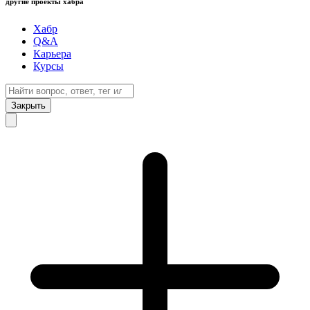
другие проекты хабра
Хабр
Q&A
Карьера
Курсы
Закрыть