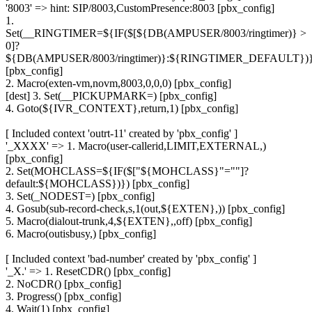
'8003' => hint: SIP/8003,CustomPresence:8003 [pbx_config]
1.
Set(__RINGTIMER=${IF($[${DB(AMPUSER/8003/ringtimer)} >
0]?
${DB(AMPUSER/8003/ringtimer)}:${RINGTIMER_DEFAULT})}
[pbx_config]
2. Macro(exten-vm,novm,8003,0,0,0) [pbx_config]
[dest] 3. Set(__PICKUPMARK=) [pbx_config]
4. Goto(${IVR_CONTEXT},return,1) [pbx_config]
[ Included context 'outrt-11' created by 'pbx_config' ]
'_XXXX' => 1. Macro(user-callerid,LIMIT,EXTERNAL,)
[pbx_config]
2. Set(MOHCLASS=${IF($["${MOHCLASS}"=""]?
default:${MOHCLASS})}) [pbx_config]
3. Set(_NODEST=) [pbx_config]
4. Gosub(sub-record-check,s,1(out,${EXTEN},)) [pbx_config]
5. Macro(dialout-trunk,4,${EXTEN},,off) [pbx_config]
6. Macro(outisbusy,) [pbx_config]
[ Included context 'bad-number' created by 'pbx_config' ]
'_X.' => 1. ResetCDR() [pbx_config]
2. NoCDR() [pbx_config]
3. Progress() [pbx_config]
4. Wait(1) [pbx_config]