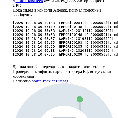
Денис Шавалеев
@Shavaleev_DieZ
Автор вопроса
UPD:
Пока сидел в консоли Asterisk, поймал подобные
сообщения:
[2020-10-28 09:40:48] ERROR[20064][C-0000058f]: cd
[2020-10-28 09:55:19] ERROR[20138][C-00000590]: cd
[2020-10-28 09:55:58] WARNING[20148][C-00000591]: 
[2020-10-28 09:55:58] ERROR[20148][C-00000591]: cd
[2020-10-28 10:03:37] WARNING[20193][C-00000592]: 
[2020-10-28 10:05:15] ERROR[20193][C-00000592]: cd
[2020-10-28 10:06:29] ERROR[20205][C-00000593]: cd
[2020-10-28 10:06:38] WARNING[20208][C-00000594]: 
[2020-10-28 10:07:15] ERROR[20209][C-00000595]: cd
Данная ошибка переодически падает в лог астериска.
Проверил в конфигах пароль от юзера БД, везде указан
корректный.
Написано
более трёх лет назад