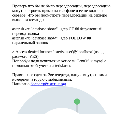
Проверь что бы не было переадресации, переадресацию
могут настроить прямо на телефоне и ее не видно на
сервере. Что бы посмотреть переадресации на сервере
выполни команды
asterisk -rx "database show" | grep CF ## безусловный
перевод звонка
asterisk -rx "database show" | grep FOLLOW ##
паралельный звонок
> Access denied for user 'asteriskuser'@'localhost' (using
password: YES)
Попробуй подключиться из консоли CentOS к mysql с
помощью этой учетки asteriskuser.
Правильнее сделать 2ве очереди, одну с внутренними
номерами, вторую с мобильными.
Написано
более трёх лет назад