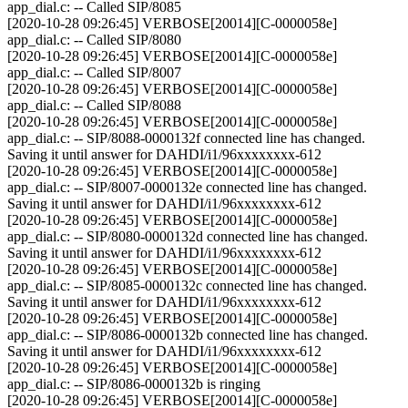
app_dial.c: -- Called SIP/8085
[2020-10-28 09:26:45] VERBOSE[20014][C-0000058e]
app_dial.c: -- Called SIP/8080
[2020-10-28 09:26:45] VERBOSE[20014][C-0000058e]
app_dial.c: -- Called SIP/8007
[2020-10-28 09:26:45] VERBOSE[20014][C-0000058e]
app_dial.c: -- Called SIP/8088
[2020-10-28 09:26:45] VERBOSE[20014][C-0000058e]
app_dial.c: -- SIP/8088-0000132f connected line has changed.
Saving it until answer for DAHDI/i1/96xxxxxxxx-612
[2020-10-28 09:26:45] VERBOSE[20014][C-0000058e]
app_dial.c: -- SIP/8007-0000132e connected line has changed.
Saving it until answer for DAHDI/i1/96xxxxxxxx-612
[2020-10-28 09:26:45] VERBOSE[20014][C-0000058e]
app_dial.c: -- SIP/8080-0000132d connected line has changed.
Saving it until answer for DAHDI/i1/96xxxxxxxx-612
[2020-10-28 09:26:45] VERBOSE[20014][C-0000058e]
app_dial.c: -- SIP/8085-0000132c connected line has changed.
Saving it until answer for DAHDI/i1/96xxxxxxxx-612
[2020-10-28 09:26:45] VERBOSE[20014][C-0000058e]
app_dial.c: -- SIP/8086-0000132b connected line has changed.
Saving it until answer for DAHDI/i1/96xxxxxxxx-612
[2020-10-28 09:26:45] VERBOSE[20014][C-0000058e]
app_dial.c: -- SIP/8086-0000132b is ringing
[2020-10-28 09:26:45] VERBOSE[20014][C-0000058e]