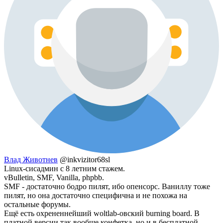
Влад Животнев
@inkvizitor68sl
Linux-сисадмин с 8 летним стажем.
vBulletin, SMF, Vanilla, phpbb.
SMF - достаточно бодро пилят, ибо опенсорс. Ваниллу тоже
пилят, но она достаточно специфична и не похожа на
остальные форумы.
Ещё есть охрененнейший woltlab-овский burning board. В
платной версии так вообще конфетка, но и в бесплатной