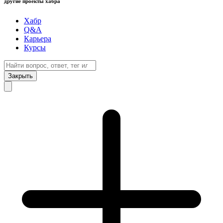
другие проекты хабра
Хабр
Q&A
Карьера
Курсы
Закрыть