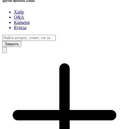
другие проекты хабра
Хабр
Q&A
Карьера
Курсы
Закрыть