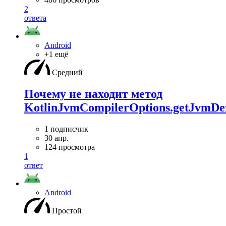
2
ответа
Android
+1 ещё
Средний
Почему не находит метод
KotlinJvmCompilerOptions.getJvmDef
1 подписчик
30 апр.
124 просмотра
1
ответ
Android
Простой