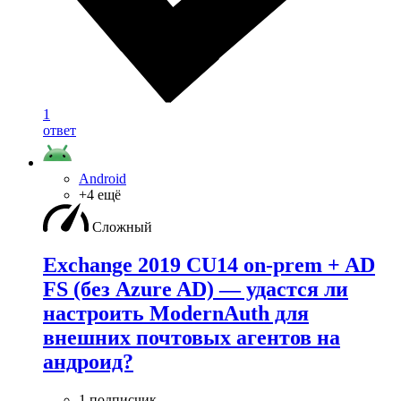
1
ответ
Android
+4 ещё
Сложный
Exchange 2019 CU14 on-prem + AD
FS (без Azure AD) — удаcтся ли
настроить ModernAuth для
внешних почтовых агентов на
андроид?
1 подписчик