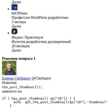
Далее
beONmax
Профессия WordPress разработчик
3 месяца
Далее
Яндекс Практикум
Фулстек-разработчик расширенный
20 месяцев
Далее
Решения вопроса
1
Eugene Chefranov
@Chefranov
Новичок
the_post_thumbnail();
замените на
if ( has_post_thumbnail( $p["ID"]) ) {

      echo  get_the_post_thumbnail($p["ID"],'thumbnail'
    }