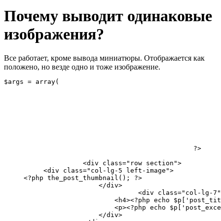
Почему выводит одинаковые
изображения?
Все работает, кроме вывода миниатюры. Отображается как
положено, но везде одно и тоже изображение.
$args = array(

														  'n
														  
														  'post
								
														$result = w
														foreac
						?>

                    <div class="row section">

          <div class="col-lg-5 left-image">

     <?php the_post_thumbnail(); ?>

                        </div>

                                  <div class="col-lg-7"
                            <h4><?php echo $p['post_tit
                            <p><?php echo $p['post_exce
                        </div>
