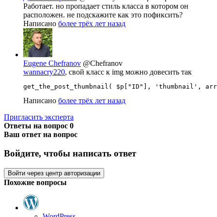
Работает. но пропадает стиль класса в котором он
расположен. не подскажите как это пофиксить?
Написано
более трёх лет назад
Eugene Chefranov
@Chefranov
wannacry220
, свой класс к img можно довесить так
get_the_post_thumbnail( $p["ID"], 'thumbnail', arr
Написано
более трёх лет назад
Пригласить эксперта
Ответы на вопрос
0
Ваш ответ на вопрос
Войдите, чтобы написать ответ
Войти через центр авторизации
Похожие вопросы
WordPress