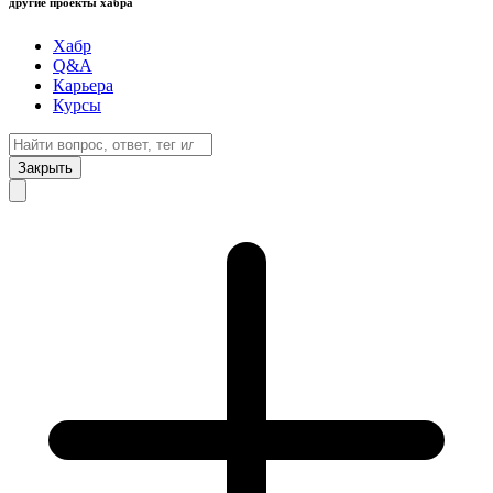
другие проекты хабра
Хабр
Q&A
Карьера
Курсы
Закрыть