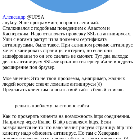
Александр
@UPSA
anykey. Я не программист, я просто ленивый.
Сталкивался с подобным поведением с Авастом и
Касперским. Надо отключать проверку SSL на антивирусах.
Уши с ногами растут из за подмены сертификата
антивирусами, было такое. При активном режиме антивирус
хочет сканировать страницы интернет, но если они
зашифрованы то он это сделать не сможет. Тут два выхода:
делать антивирусу SSL-микро-прокси-сервер и\или внедрять
расширение под браузер.
Мое мнение: Это не твои проблемы, а,например, жадных
людей которые ставят ломаные антивирусы )))
Предлагать клиентам вносить твой сайт в белый список.
решить проблему на стороне сайта
Как то проверять клиента на возможность https соединения.
Например через iframe. В http вставляем https. Если
возвращается не то что надо значит рисуем страницу http что
клиенту надо обновить антивирус. Но там с Хедерами
придется извращаться, проще забить на таких клиентов. )))