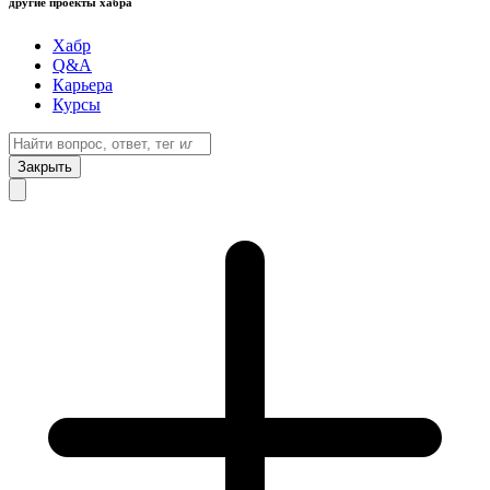
другие проекты хабра
Хабр
Q&A
Карьера
Курсы
Закрыть