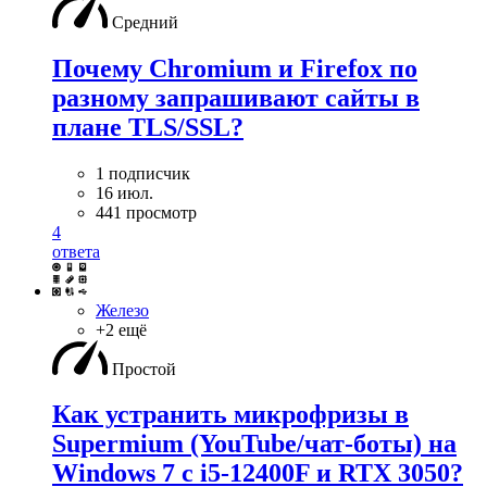
Средний
Почему Chromium и Firefox по
разному запрашивают сайты в
плане TLS/SSL?
1 подписчик
16 июл.
441 просмотр
4
ответа
Железо
+2 ещё
Простой
Как устранить микрофризы в
Supermium (YouTube/чат-боты) на
Windows 7 с i5-12400F и RTX 3050?