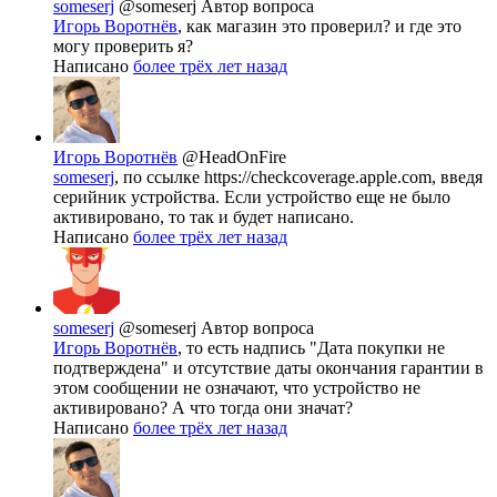
someserj
@someserj
Автор вопроса
Игорь Воротнёв
, как магазин это проверил? и где это
могу проверить я?
Написано
более трёх лет назад
Игорь Воротнёв
@HeadOnFire
someserj
, по ссылке
https://checkcoverage.apple.com,
введя
серийник устройства. Если устройство еще не было
активировано, то так и будет написано.
Написано
более трёх лет назад
someserj
@someserj
Автор вопроса
Игорь Воротнёв
, то есть надпись "Дата покупки не
подтверждена" и отсутствие даты окончания гарантии в
этом сообщении не означают, что устройство не
активировано? А что тогда они значат?
Написано
более трёх лет назад