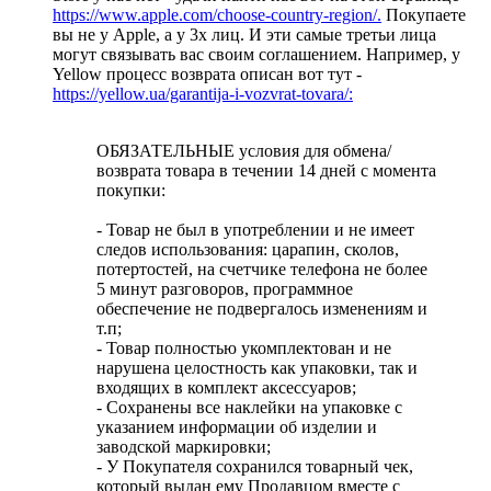
https://www.apple.com/choose-country-region/.
Покупаете
вы не у Apple, а у 3х лиц. И эти самые третьи лица
могут связывать вас своим соглашением. Например, у
Yellow процесс возврата описан вот тут -
https://yellow.ua/garantija-i-vozvrat-tovara/:
ОБЯЗАТЕЛЬНЫЕ условия для обмена/
возврата товара в течении 14 дней с момента
покупки:
- Товар не был в употреблении и не имеет
следов использования: царапин, сколов,
потертостей, на счетчике телефона не более
5 минут разговоров, программное
обеспечение не подвергалось изменениям и
т.п;
- Товар полностью укомплектован и не
нарушена целостность как упаковки, так и
входящих в комплект аксессуаров;
- Сохранены все наклейки на упаковке с
указанием информации об изделии и
заводской маркировки;
- У Покупателя сохранился товарный чек,
который выдан ему Продавцом вместе с