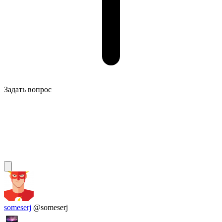
Задать вопрос
someserj
@someserj