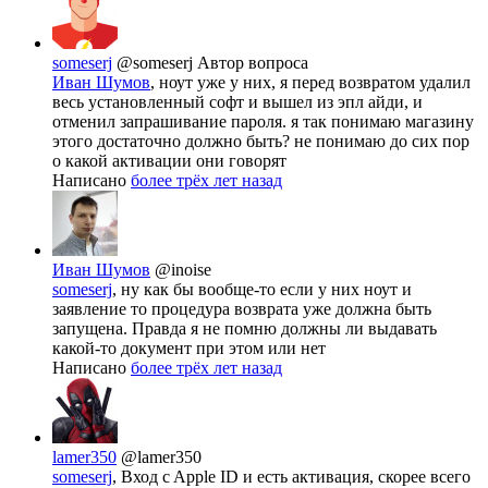
someserj
@someserj
Автор вопроса
Иван Шумов
, ноут уже у них, я перед возвратом удалил
весь установленный софт и вышел из эпл айди, и
отменил запрашивание пароля. я так понимаю магазину
этого достаточно должно быть? не понимаю до сих пор
о какой активации они говорят
Написано
более трёх лет назад
Иван Шумов
@inoise
someserj
, ну как бы вообще-то если у них ноут и
заявление то процедура возврата уже должна быть
запущена. Правда я не помню должны ли выдавать
какой-то документ при этом или нет
Написано
более трёх лет назад
lamer350
@lamer350
someserj
, Вход c Apple ID и есть активация, скорее всего