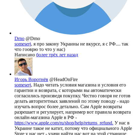
Drno
@Drno
someserj
, я про закону Украины не вкурсе, я с РФ.... так
что гооврю то что у нас)
Написано
более трёх лет назад
Игорь Воротнёв
@HeadOnFire
someserj
, Надо читать условия магазина и условия его
гарантии и возврата, с которыми вы автоматически
согласились произведя покупку. Честно говоря не готов
делать авторитетных заявлений по этому поводу - надо
изучать вопрос более детально. Сам Apple возвраты
разрешает и регулирует, например вот правила возврата
онлайн-магазина Apple в РФ -
https://www.apple.com/ru/shop/help/returns_refund.
У нас в
Украине такое не катит, потому что официального Apple
Store у нас нет - удачи найти нас вот на этой странице