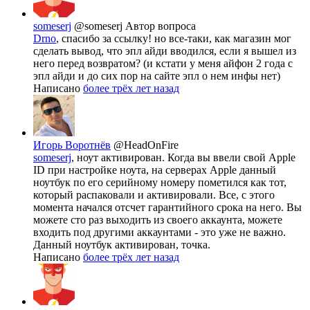
someserj
@someserj
Автор вопроса
Drno
, спасибо за ссылку! но все-таки, как магазин мог
сделать вывод, что эпл айди вводился, если я вышел из
него перед возвратом? (и кстати у меня айфон 2 года с
эпл айди и до сих пор на сайте эпл о нем инфы нет)
Написано
более трёх лет назад
Игорь Воротнёв
@HeadOnFire
someserj
, ноут активирован. Когда вы ввели свой Apple
ID при настройке ноута, на серверах Apple данный
ноутбук по его серийному номеру пометился как тот,
который распаковали и активировали. Все, с этого
момента начался отсчет гарантийного срока на него. Вы
можете сто раз выходить из своего аккаунта, можете
входить под другими аккаунтами - это уже не важно.
Данный ноутбук активирован, точка.
Написано
более трёх лет назад