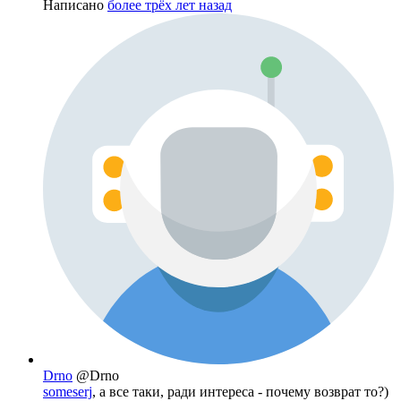
Написано
более трёх лет назад
Drno
@Drno
someserj
, а все таки, ради интереса - почему возврат то?)