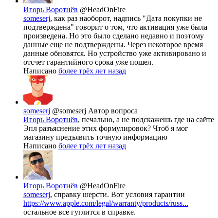
Игорь Воротнёв
@HeadOnFire
someserj
, как раз наоборот, надпись "Дата покупки не
подтверждена" говорит о том, что активация уже была
произведена. Но это было сделано недавно и поэтому
данные еще не подтверждены. Через некоторое время
данные обновятся. Но устройство уже активировано и
отсчет гарантийного срока уже пошел.
Написано
более трёх лет назад
someserj
@someserj
Автор вопроса
Игорь Воротнёв
, печально, а не подскажешь где на сайте
Эпл разъяснение этих формулировок? Чтоб я мог
магазину предъявить точную информацию
Написано
более трёх лет назад
Игорь Воротнёв
@HeadOnFire
someserj
, справку шерсти. Вот условия гарантии
https://www.apple.com/legal/warranty/products/russ...
остальное все гуглится в справке.