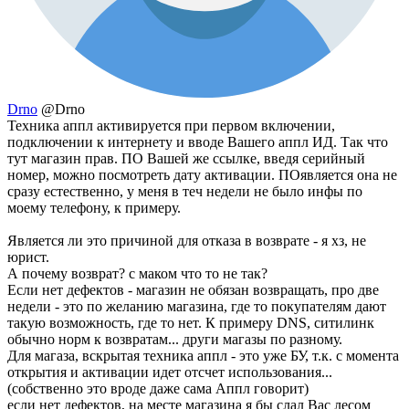
Drno
@Drno
Техника аппл активируется при первом включении,
подключении к интернету и вводе Вашего аппл ИД. Так что
тут магазин прав. ПО Вашей же ссылке, введя серийный
номер, можно посмотреть дату активации. ПОявляется она не
сразу естественно, у меня в теч недели не было инфы по
моему телефону, к примеру.
Является ли это причиной для отказа в возврате - я хз, не
юрист.
А почему возврат? с маком что то не так?
Если нет дефектов - магазин не обязан возвращать, про две
недели - это по желанию магазина, где то покупателям дают
такую возможность, где то нет. К примеру DNS, ситилинк
обычно норм к возвратам... други магазы по разному.
Для магаза, вскрытая техника аппл - это уже БУ, т.к. с момента
открытия и активации идет отсчет использования...
(собственно это вроде даже сама Аппл говорит)
если нет дефектов, на месте магазина я бы слал Вас лесом