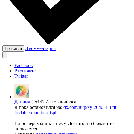
3
комментария
Нравится
Facebook
Вконтакте
Twitter
Даниил
@r1d2
Автор вопроса
Я пока остановился на:
dx.com/ru/p/xy-2046-4-3-tft-
foldable-monitor-displ...
Плюс переходник к нему. Достаточно бюджетно
получается.