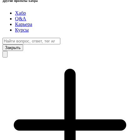
другие проекты хабра
Хабр
Q&A
Карьера
Курсы
Закрыть