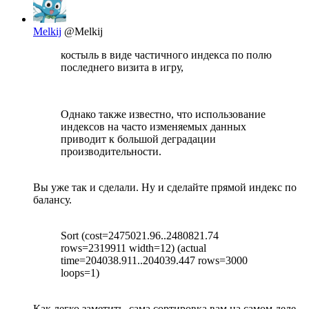
Melkij
@Melkij
костыль в виде частичного индекса по полю
последнего визита в игру,
Однако также известно, что использование
индексов на часто изменяемых данных
приводит к большой деградации
производительности.
Вы уже так и сделали. Ну и сделайте прямой индекс по
балансу.
Sort (cost=2475021.96..2480821.74
rows=2319911 width=12) (actual
time=204038.911..204039.447 rows=3000
loops=1)
Как легко заметить, сама сортировка вам на самом деле