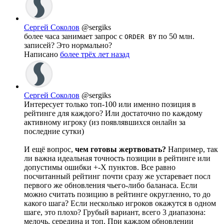
Сергей Соколов
@sergiks
более часа занимает запрос с
по 50 млн.
ORDER BY
записей? Это нормально?
Написано
более трёх лет назад
Сергей Соколов
@sergiks
Интересует только топ-100 или именно позиция в
рейтинге для каждого? Или достаточно по каждому
активному игроку (из появлявшихся онлайн за
последние сутки)
И ещё вопрос,
чем готовы жертвовать?
Например, так
ли важна идеальная точность позиции в рейтинге или
допустимы ошибки +-X пунктов. Все равно
посчитанный рейтинг почти сразу же устаревает посл
первого же обновления чьего-либо баланаса. Если
можно считать позицию в рейтинге округленно, то до
какого шага? Если несколько игроков окажутся в одном
шаге, это плохо? Грубый вариант, всего 3 диапазона:
мелочь, середина и топ. При каждом обновлении