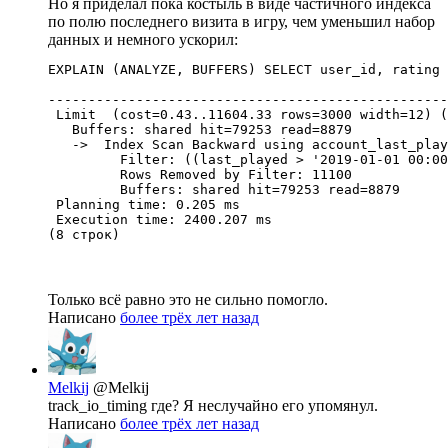
Но я приделал пока костыль в виде частичного индекса
по полю последнего визита в игру, чем уменьшил набор
данных и немного ускорил:
EXPLAIN (ANALYZE, BUFFERS) SELECT user_id, rating 
                                                  
--------------------------------------------------
 Limit  (cost=0.43..11604.33 rows=3000 width=12) (
   Buffers: shared hit=79253 read=8879

   ->  Index Scan Backward using account_last_play
         Filter: ((last_played > '2019-01-01 00:00
         Rows Removed by Filter: 11100

         Buffers: shared hit=79253 read=8879

 Planning time: 0.205 ms

 Execution time: 2400.207 ms

(8 строк)
Только всё равно это не сильно помогло.
Написано
более трёх лет назад
Melkij
@Melkij
track_io_timing где? Я неслучайно его упомянул.
Написано
более трёх лет назад