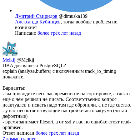
Дмитрий Свиридов
@dimuska139
Александр Кубинцев
, тогда вообще проблем не
возникнет
Написано
более трёх лет назад
Melkij
@Melkij
DBA для вашего PostgreSQL?
explain (analyze,buffers) с включенным track_io_timing
покажите.
Варианты:
- вы проводите весь час времени не на сортировке, а где-то
ещё о чём решили не писать. Соответственно вопрос
неактуален и искать надо там где обронили, а не где светло.
- у вас несоответствующие настройки автовакуума (читай
дефолтные)
- время занимает filesort, а от ssd у вас по ошибке стоят read-
optimised.
Ответ написан
более трёх лет назад
7
комментариев