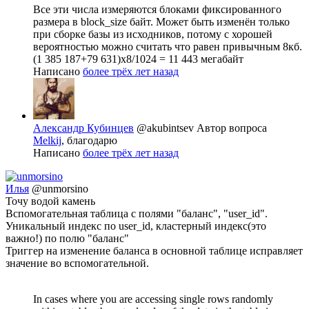
Все эти числа измеряются блоками фиксированного
размера в block_size байт. Может быть изменён только
при сборке базы из исходников, потому с хорошей
вероятностью можно считать что равен привычным 8кб.
(1 385 187+79 631)x8/1024 = 11 443 мегабайт
Написано
более трёх лет назад
Александр Кубинцев
@akubintsev
Автор вопроса
Melkij
, благодарю
Написано
более трёх лет назад
Илья
@unmorsino
Точу водой камень
Вспомогательная таблица с полями "баланс", "user_id".
Уникальный индекс по user_id, кластерный индекс(это
важно!) по полю "баланс"
Триггер на изменение баланса в основной таблице исправляет
значение во вспомогательной.
In cases where you are accessing single rows randomly