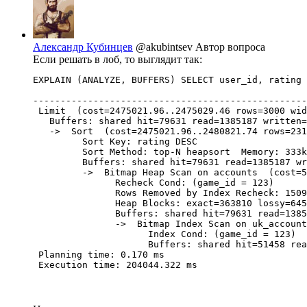
Александр Кубинцев
@akubintsev
Автор вопроса
Если решать в лоб, то выглядит так:
EXPLAIN (ANALYZE, BUFFERS) SELECT user_id, rating 
                                                  
--------------------------------------------------
 Limit  (cost=2475021.96..2475029.46 rows=3000 wid
   Buffers: shared hit=79631 read=1385187 written=
   ->  Sort  (cost=2475021.96..2480821.74 rows=231
         Sort Key: rating DESC

         Sort Method: top-N heapsort  Memory: 333k
         Buffers: shared hit=79631 read=1385187 wr
         ->  Bitmap Heap Scan on accounts  (cost=5
               Recheck Cond: (game_id = 123)

               Rows Removed by Index Recheck: 1509
               Heap Blocks: exact=363810 lossy=645
               Buffers: shared hit=79631 read=1385
               ->  Bitmap Index Scan on uk_account
                     Index Cond: (game_id = 123)

                     Buffers: shared hit=51458 rea
 Planning time: 0.170 ms

 Execution time: 204044.322 ms