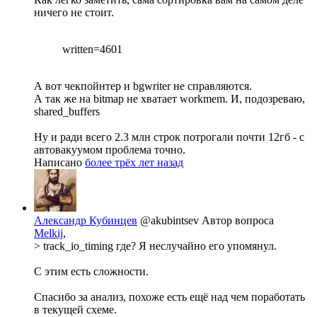
ничего не стоит.
written=4601
А вот чекпойнтер и bgwriter не справляются.
А так же на bitmap не хватает workmem. И, подозреваю,
shared_buffers
Ну и ради всего 2.3 млн строк потрогали почти 12гб - с
автовакуумом проблема точно.
Написано
более трёх лет назад
Александр Кубинцев
@akubintsev
Автор вопроса
Melkij
,
> track_io_timing где? Я неслучайно его упомянул.
С этим есть сложности.
Спасибо за анализ, похоже есть ещё над чем поработать
в текущей схеме.