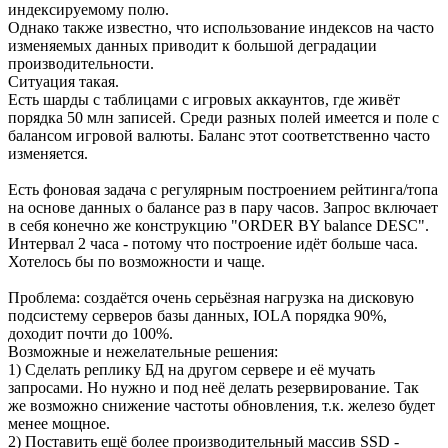
индексируемому полю.
Однако также известно, что использование индексов на часто
изменяемых данных приводит к большой деградации
производительности.
Ситуация такая.
Есть шарды с таблицами с игровых аккаунтов, где живёт
порядка 50 млн записей. Среди разных полей имеется и поле с
балансом игровой валюты. Баланс этот соответственно часто
изменяется.
Есть фоновая задача с регулярным построением рейтинга/топа
на основе данных о балансе раз в пару часов. Запрос включает
в себя конечно же конструкцию "ORDER BY balance DESC".
Интервал 2 часа - потому что построение идёт больше часа.
Хотелось бы по возможности и чаще.
Проблема: создаётся очень серьёзная нагрузка на дисковую
подсистему серверов базы данных, IOLA порядка 90%,
доходит почти до 100%.
Возможные и нежелательные решения:
1) Сделать реплику БД на другом сервере и её мучать
запросами. Но нужно и под неё делать резервирование. Так
же возможно снижение частоты обновления, т.к. железо будет
менее мощное.
2) Поставить ещё более производительный массив SSD -