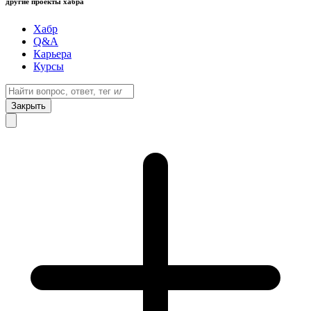
другие проекты хабра
Хабр
Q&A
Карьера
Курсы
Закрыть