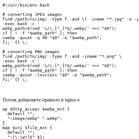
#!/usr/bin/env bash

# converting JPEG images

find /path/to/img/ -type f -and \( -iname "*.jpg" -o -i
-exec bash -c '

webp_path=$(sed 's/\.[^.]*$/.webp/' <<< "$0");

if [ ! -f "$webp_path" ]; then

cwebp -quiet -q 90 "$0" -o "$webp_path";

fi;' {} \;

# converting PNG images

find /path/to/img/ -type f -and -iname "*.png" \

-exec bash -c '

webp_path=$(sed 's/\.[^.]*$/.webp/' <<< "$0");

if [ ! -f "$webp_path" ]; then

cwebp -quiet -lossless "$0" -o "$webp_path";

fi;' {} \;
Потом добавляете правило в nginx-e
ap $http_accept $webp_ext {

  default "";

  "~image/webp" ".webp";

}

map $uri $file_ext {

  default "";

  "~(\.\w+)$" $1;
