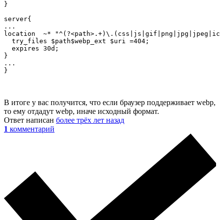
}

server{

...

location  ~* "^(?<path>.+)\.(css|js|gif|png|jpg|jpeg|ic
  try_files $path$webp_ext $uri =404;

  expires 30d;

}

...

}
В итоге у вас получится, что если браузер поддерживает webp,
то ему отдадут webp, иначе исходный формат.
Ответ написан
более трёх лет назад
1
комментарий