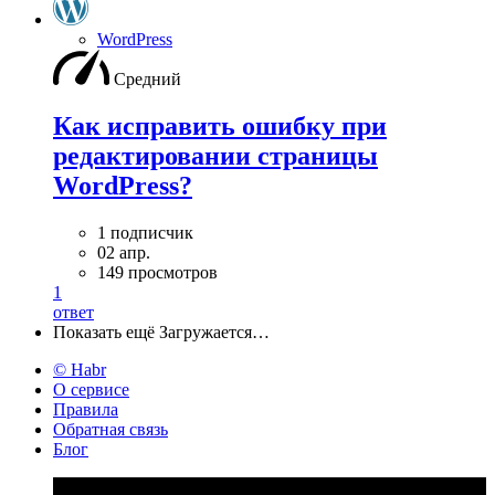
WordPress
Средний
Как исправить ошибку при
редактировании страницы
WordPress?
1 подписчик
02 апр.
149 просмотров
1
ответ
Показать ещё
Загружается…
© Habr
О сервисе
Правила
Обратная связь
Блог