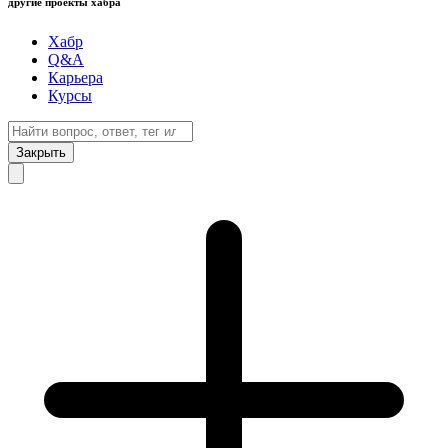
другие проекты хабра
Хабр
Q&A
Карьера
Курсы
Закрыть