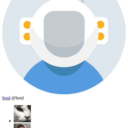
boul
@boul