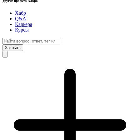
другие проекты хабра
Хабр
Q&A
Карьера
Курсы
Закрыть