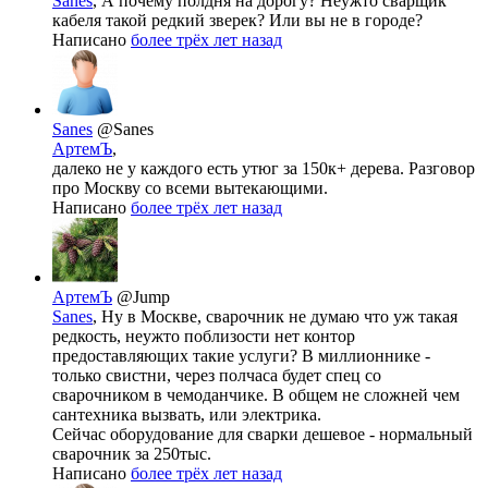
Sanes
, А почему полдня на дорогу? Неужто сварщик
кабеля такой редкий зверек? Или вы не в городе?
Написано
более трёх лет назад
Sanes
@Sanes
АртемЪ
,
далеко не у каждого есть утюг за 150к+ дерева. Разговор
про Москву со всеми вытекающими.
Написано
более трёх лет назад
АртемЪ
@Jump
Sanes
, Ну в Москве, сварочник не думаю что уж такая
редкость, неужто поблизости нет контор
предоставляющих такие услуги? В миллионнике -
только свистни, через полчаса будет спец со
сварочником в чемоданчике. В общем не сложней чем
сантехника вызвать, или электрика.
Сейчас оборудование для сварки дешевое - нормальный
сварочник за 250тыс.
Написано
более трёх лет назад