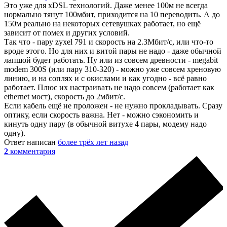
Это уже для xDSL технологий. Даже менее 100м не всегда
нормально тянут 100мбит, приходится на 10 переводить. А до
150м реально на некоторых сетевушках работает, но ещё
зависит от помех и других условий.
Так что - пару zyxel 791 и скорость на 2.3Мбит/с, или что-то
вроде этого. Но для них и витой пары не надо - даже обычной
лапшой будет работать. Ну или из совсем древности - megabit
modem 300S (или пару 310-320) - можно уже совсем хреновую
линию, и на соплях и с окислами и как угодно - всё равно
работает. Плюс их настраивать не надо совсем (работает как
ethernet мост), скорость до 2мбит/с.
Если кабель ещё не проложен - не нужно прокладывать. Сразу
оптику, если скорость важна. Нет - можно сэкономить и
кинуть одну пару (в обычной витухе 4 пары, модему надо
одну).
Ответ написан
более трёх лет назад
2
комментария