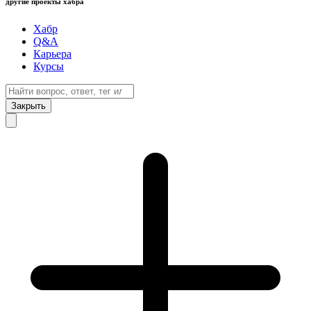
другие проекты хабра
Хабр
Q&A
Карьера
Курсы
Закрыть