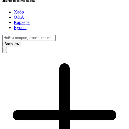
другие проекты хабра
Хабр
Q&A
Карьера
Курсы
Закрыть