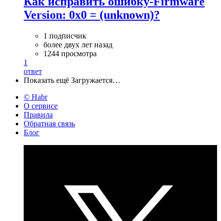
Как исправить ошибку-Firmware
Version: 0x0 = (unknown)?
1 подписчик
более двух лет назад
1244 просмотра
1
ответ
Показать ещё
Загружается…
© Habr
О сервисе
Правила
Обратная связь
Блог