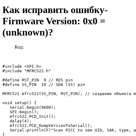
Как исправить ошибку-
Firmware Version: 0x0 =
(unknown)?
Код:
#include <SPI.h>

#include "MFRC522.h"

#define RST_PIN  9 // RES pin

#define SS_PIN  10 // SDA (SS) pin

MFRC522 mfrc522(SS_PIN, RST_PIN); // создание объекта m
void setup() {

   Serial.begin(9600);

   SPI.begin();

   mfrc522.PCD_Init();

   delay(4);

   mfrc522.PCD_DumpVersionToSerial();

   Serial.println(F("Scan PICC to see UID, SAK, type, a
}
