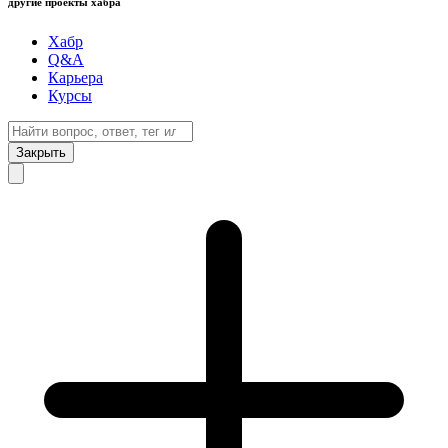
другие проекты хабра
Хабр
Q&A
Карьера
Курсы
Закрыть