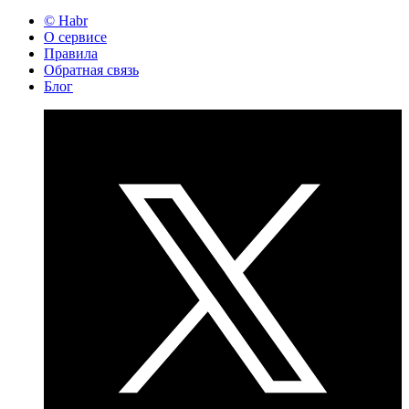
© Habr
О сервисе
Правила
Обратная связь
Блог