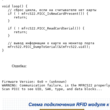
void loop() {

   // сброс цикла, если на считывателе нет карты

   if ( ! mfrc522.PICC_IsNewCardPresent()) {

      return;

   }

   if ( ! mfrc522.PICC_ReadCardSerial()) {

      return;

   }

   // вывод информации о карте на монитор порта

   mfrc522.PICC_DumpToSerial(&(mfrc522.uid));

}
Ошибка:
Firmware Version: 0x0 = (unknown)

WARNING: Communication failure, is the MFRC522 properly
Scan PICC to see UID, SAK, type, and data blocks...