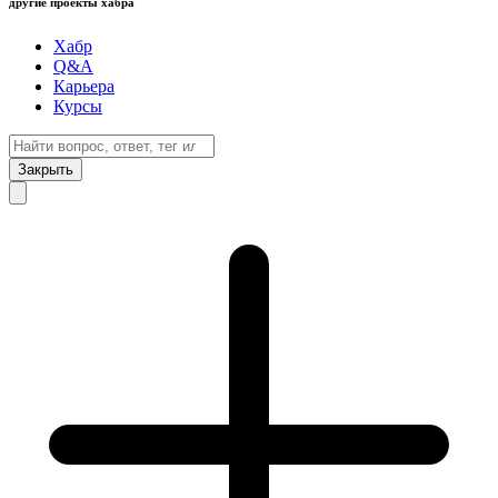
другие проекты хабра
Хабр
Q&A
Карьера
Курсы
Закрыть