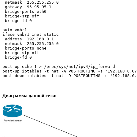
 netmask  255.255.255.0

 gateway  95.95.95.1

 bridge-ports eth0

 bridge-stp off

 bridge-fd 0

auto vmbr1

iface vmbr1 inet static

 address  192.168.0.1

 netmask  255.255.255.0

 bridge-ports none

 bridge-stp off

 bridge-fd 0

post-up echo 1 > /proc/sys/net/ipv4/ip_forward

post-up iptables -t nat -A POSTROUTING -s '192.168.0.0/
post-down iptables -t nat -D POSTROUTING -s '192.168.0.
Диаграмма данной сети: