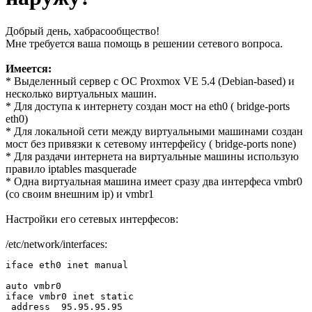
Добрый день, хабрасообщество!
Мне требуется ваша помощь в решении сетевого вопроса.
Имеется:
* Выделенный сервер с ОС Proxmox VE 5.4 (Debian-based) и
несколько виртуальных машин.
* Для доступа к интернету создан мост на eth0 ( bridge-ports
eth0)
* Для локальной сети между виртуальными машинами создан
мост без привязки к сетевому интерфейсу ( bridge-ports none)
* Для раздачи интернета на виртуальные машины использую
правило iptables masquerade
* Одна виртуальная машина имеет сразу два интерфеса vmbr0
(со своим внешним ip) и vmbr1
Настройки его сетевых интерфесов:
/etc/network/interfaces:
iface eth0 inet manual

auto vmbr0

iface vmbr0 inet static

 address  95.95.95.95
