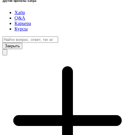
другие проекты хабра
Хабр
Q&A
Карьера
Курсы
Закрыть