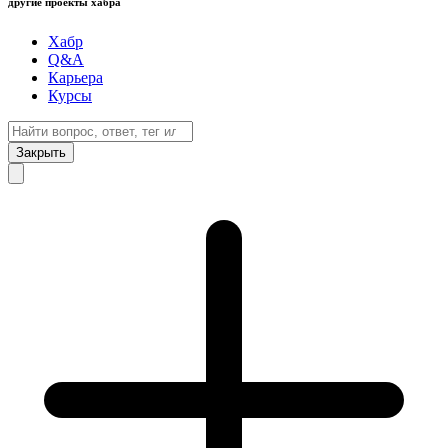
другие проекты хабра
Хабр
Q&A
Карьера
Курсы
Закрыть