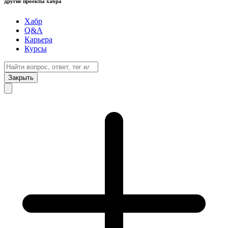
другие проекты хабра
Хабр
Q&A
Карьера
Курсы
Закрыть