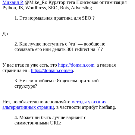
Михаил Р.
@Mike_Ro
Куратор тега Поисковая оптимизация
Python, JS, WordPress, SEO, Bots, Adversting
1. Это нормальная практика для SEO ?
Да.
2. Как лучше поступить с `/ru` — вообще не
создавать его или делать 301 redirect на `/`?
У вас итак ru уже есть, это
https://domain.com
, а главная
страница en -
https://domain.com/en
.
3. Нет ли проблем с Яндексом при такой
структуре?
Нет, но обязательно используйте
методы указания
альтернативных страниц
, в частности атрибут hreflang.
4. Может ли быть лучше вариант с
симметричными URL: