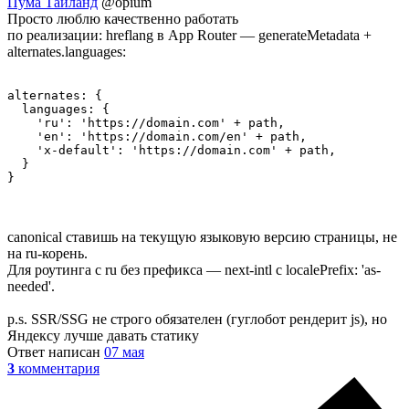
Пума Тайланд
@opium
Просто люблю качественно работать
по реализации: hreflang в App Router — generateMetadata +
alternates.languages:
alternates: {

  languages: {

    'ru': 'https://domain.com' + path,

    'en': 'https://domain.com/en' + path,

    'x-default': 'https://domain.com' + path,

  }

}
canonical ставишь на текущую языковую версию страницы, не
на ru-корень.
Для роутинга с ru без префикса — next-intl с localePrefix: 'as-
needed'.
p.s. SSR/SSG не строго обязателен (гуглобот рендерит js), но
Яндексу лучше давать статику
Ответ написан
07 мая
3
комментария