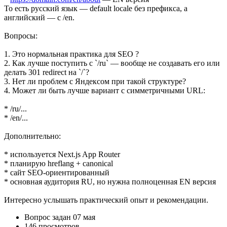
То есть русский язык — default locale без префикса, а
английский — с /en.
Вопросы:
1. Это нормальная практика для SEO ?
2. Как лучше поступить с `/ru` — вообще не создавать его или
делать 301 redirect на `/`?
3. Нет ли проблем с Яндексом при такой структуре?
4. Может ли быть лучше вариант с симметричными URL:
* /ru/...
* /en/...
Дополнительно:
* используется Next.js App Router
* планирую hreflang + canonical
* сайт SEO-ориентированный
* основная аудитория RU, но нужна полноценная EN версия
Интересно услышать практический опыт и рекомендации.
Вопрос задан
07 мая
146 просмотров