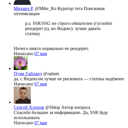
Михаил Р.
@Mike_Ro
Куратор тега Поисковая
оптимизация
p.s. SSR/SSG не строго обязателен (гуглобот
рендерит js), но Яндексу лучше давать
статику
Ничего никто нормально не рендерит.
Написано
07 мая
Пума Тайланд
@opium
да, с Яндексом лучше не рисковать — статика надёжнее
Написано
07 мая
Сергей Хлопов
@Shlop
Автор вопроса
Спасибо большое за информацию. Да, SSR буду
использовать
Написано
07 мая