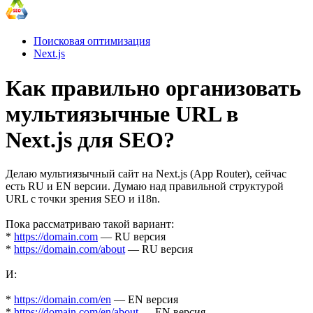
Поисковая оптимизация
Next.js
Как правильно организовать
мультиязычные URL в
Next.js для SEO?
Делаю мультиязычный сайт на Next.js (App Router), сейчас
есть RU и EN версии. Думаю над правильной структурой
URL с точки зрения SEO и i18n.
Пока рассматриваю такой вариант:
*
https://domain.com
— RU версия
*
https://domain.com/about
— RU версия
И:
*
https://domain.com/en
— EN версия
*
https://domain.com/en/about
— EN версия