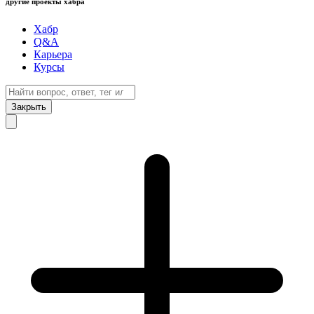
другие проекты хабра
Хабр
Q&A
Карьера
Курсы
Закрыть