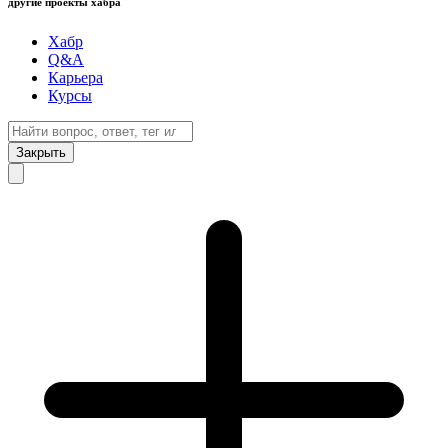
другие проекты хабра
Хабр
Q&A
Карьера
Курсы
Закрыть