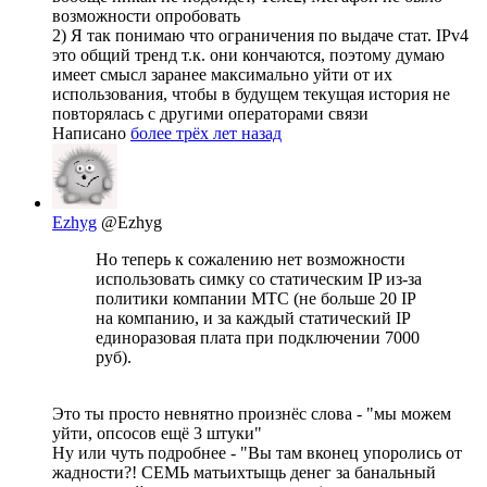
возможности опробовать
2) Я так понимаю что ограничения по выдаче стат. IPv4
это общий тренд т.к. они кончаются, поэтому думаю
имеет смысл заранее максимально уйти от их
использования, чтобы в будущем текущая история не
повторялась с другими операторами связи
Написано
более трёх лет назад
Ezhyg
@Ezhyg
Но теперь к сожалению нет возможности
использовать симку со статическим IP из-за
политики компании МТС (не больше 20 IP
на компанию, и за каждый статический IP
единоразовая плата при подключении 7000
руб).
Это ты просто невнятно произнёс слова - "мы можем
уйти, опсосов ещё 3 штуки"
Ну или чуть подробнее - "Вы там вконец упоролись от
жадности?! СЕМЬ матьихтыщь денег за банальный