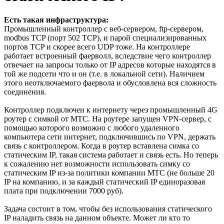
Есть такая инфраструктура:
Промышленный контроллер с веб-сервером, ftp-сервером,
modbus TCP (порт 502 TCP), и парой специализированных
портов TCP и скорее всего UDP тоже. На контроллере
работает встроенный фаерволл, вследствие чего контроллер
отвечает на запросы только от IP адресов которые находятся в
той же подсети что и он (т.е. в локальной сети). Наличием
этого неотключаемого фаервола и обусловлена вся сложность
соединения.
Контроллер подключен к интернету через промышленный 4G
роутер с симкой от МТС. На роутере запущен VPN-сервер, с
помощью которого возможно с любого удаленного
компьютера сети интернет, подключившись по VPN, держать
связь с контроллером. Когда в роутер вставлена симка со
статическим IP, такая система работает и связь есть. Но теперь
к сожалению нет возможности использовать симку со
статическим IP из-за политики компании МТС (не больше 20
IP на компанию, и за каждый статический IP единоразовая
плата при подключении 7000 руб).
Задача состоит в том, чтобы без использования статического
IP наладить связь на данном объекте. Может ли кто то