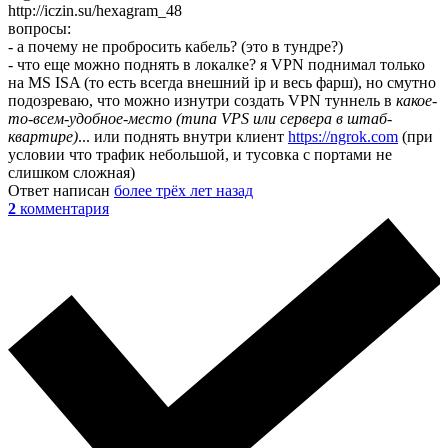
http://iczin.su/hexagram_48
вопросы:
- а почему не пробросить кабель? (это в тундре?)
- что еще можно поднять в локалке? я VPN поднимал только
на MS ISA (то есть всегда внешний ip и весь фарш), но смутно
подозреваю, что можно изнутри создать VPN туннель в
какое-
то-всем-удобное-место (типа VPS или сервера в штаб-
квартире)
... или поднять внутри клиент
https://ngrok.com
(при
условии что трафик небольшой, и тусовка с портами не
слишком сложная)
Ответ написан
более трёх лет назад
2
комментария