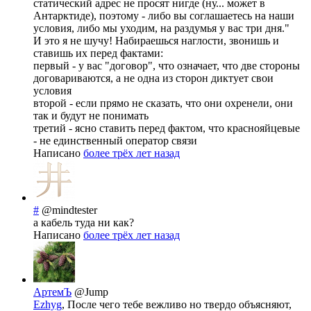
статический адрес не просят нигде (ну... может в
Антарктиде), поэтому - либо вы соглашаетесь на наши
условия, либо мы уходим, на раздумья у вас три дня."
И это я не шучу! Набираешься наглости, звонишь и
ставишь их перед фактами:
первый - у вас "договор", что означает, что две стороны
договариваются, а не одна из сторон диктует свои
условия
второй - если прямо не сказать, что они охренели, они
так и будут не понимать
третий - ясно ставить перед фактом, что краснояйцевые
- не единственный оператор связи
Написано
более трёх лет назад
#
@mindtester
а кабель туда ни как?
Написано
более трёх лет назад
АртемЪ
@Jump
Ezhyg
, После чего тебе вежливо но твердо объясняют,