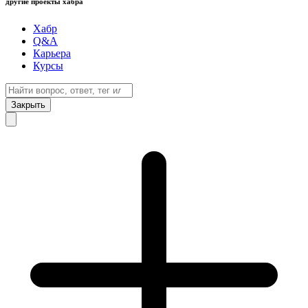
другие проекты хабра
Хабр
Q&A
Карьера
Курсы
Закрыть