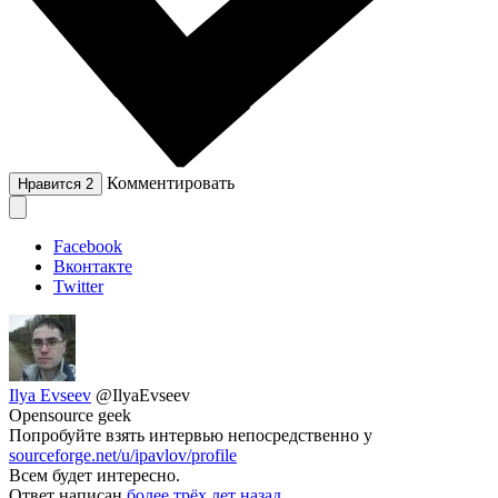
Комментировать
Нравится
2
Facebook
Вконтакте
Twitter
Ilya Evseev
@IlyaEvseev
Opensource geek
Попробуйте взять интервью непосредственно у
sourceforge.net/u/ipavlov/profile
Всем будет интересно.
Ответ написан
более трёх лет назад