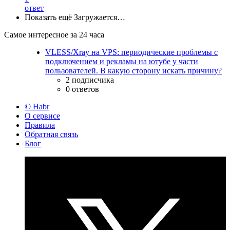
ответ
Показать ещё
Загружается…
Самое интересное за 24 часа
VLESS/Xray на VPS: периодические проблемы с
подключением и рекламы на ютубе у части
пользователей. В какую сторону искать причину?
2 подписчика
0 ответов
© Habr
О сервисе
Правила
Обратная связь
Блог