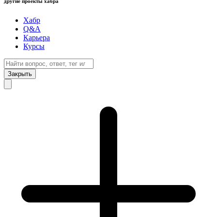
другие проекты хабра
Хабр
Q&A
Карьера
Курсы
Закрыть