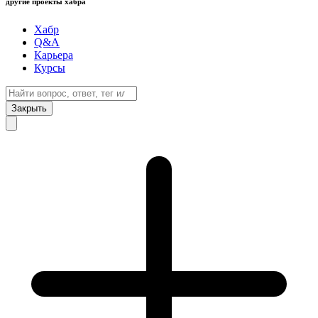
другие проекты хабра
Хабр
Q&A
Карьера
Курсы
Закрыть