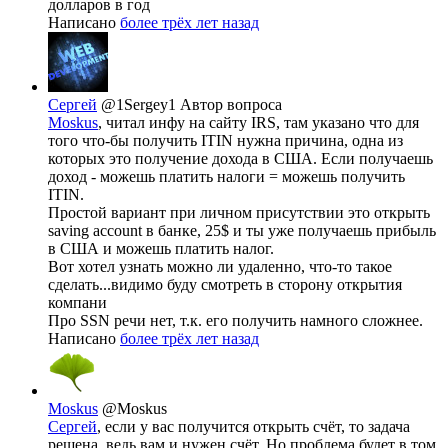
долларов в год
Написано
более трёх лет назад
Сергей
@1Sergey1
Автор вопроса
Moskus
, читал инфу на сайту IRS, там указано что для
того что-бы получить ITIN нужна причина, одна из
которых это получение дохода в США. Если получаешь
доход - можешь платить налоги = можешь получить
ITIN.
Простой вариант при личном присутствии это открыть
saving account в банке, 25$ и ты уже получаешь прибыль
в США и можешь платить налог.
Вот хотел узнать можно ли удаленно, что-то такое
сделать...видимо буду смотреть в сторону открытия
компани
Про SSN речи нет, т.к. его получить намного сложнее.
Написано
более трёх лет назад
Moskus
@Moskus
Сергей
, если у вас получится открыть счёт, то задача
решена, ведь вам и нужен счёт. Но проблема будет в том,