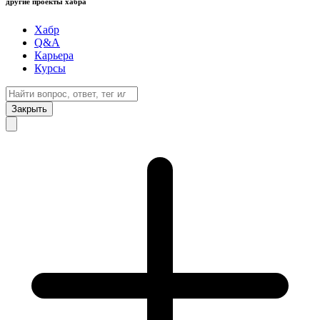
другие проекты хабра
Хабр
Q&A
Карьера
Курсы
Закрыть