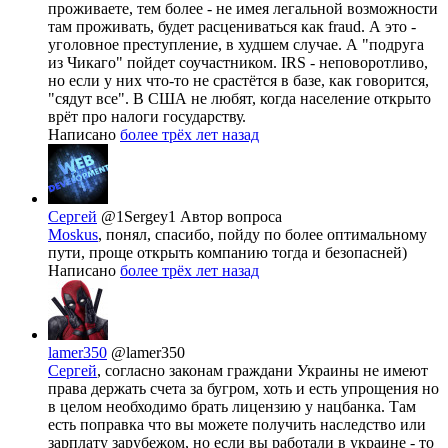
проживаете, тем более - не имея легальной возможности
там проживать, будет расцениваться как fraud. А это -
уголовное преступление, в худшем случае. А "подруга
из Чикаго" пойдет соучастником. IRS - неповоротливо,
но если у них что-то не срастётся в базе, как говорится,
"сядут все". В США не любят, когда население открыто
врёт про налоги государству.
Написано
более трёх лет назад
Сергей
@1Sergey1
Автор вопроса
Moskus
, понял, спасибо, пойду по более оптимальному
пути, проще открыть компанию тогда и безопасней)
Написано
более трёх лет назад
lamer350
@lamer350
Сергей
, согласно законам граждани Украины не имеют
права держать счета за бугром, хоть и есть упрощения но
в целом необходимо брать лицензию у нацбанка. Там
есть поправка что вы можете получить наследство или
зарплату зарубежом, но если вы работали в украине - то