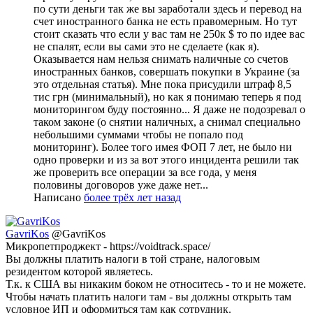
по сути деньги так же вы заработали здесь и перевод на
счет иностранного банка не есть правомерным. Но тут
стоит сказать что если у вас там не 250к $ то по идее вас
не спалят, если вы сами это не сделаете (как я).
Оказывается нам нельзя снимать наличные со счетов
иностранных банков, совершать покупки в Украине (за
это отдельная статья). Мне пока присудили штраф 8,5
тис грн (минимальный), но как я понимаю теперь я под
мониторингом буду постоянно... Я даже не подозревал о
таком законе (о снятии наличных, а снимал специально
небольшими суммами чтобы не попало под
мониторинг). Более того имея ФОП 7 лет, не было ни
одно проверки и из за вот этого инцидента решили так
же проверить все операции за все года, у меня
половины договоров уже даже нет...
Написано
более трёх лет назад
GavriKos
@GavriKos
Микропетпроджект - https://voidtrack.space/
Вы должны платить налоги в той стране, налоговым
резидентом которой являетесь.
Т.к. к США вы никаким боком не относитесь - то и не можете.
Чтобы начать платить налоги там - вы должны открыть там
условное ИП и оформиться там как сотрудник.