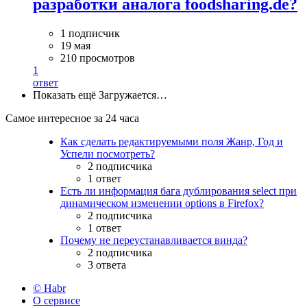
разработки аналога foodsharing.de?
1 подписчик
19 мая
210 просмотров
1
ответ
Показать ещё
Загружается…
Самое интересное за 24 часа
Как сделать редактируемыми поля Жанр, Год и
Успели посмотреть?
2 подписчика
1 ответ
Есть ли информация бага дублирования select при
динамическом изменении options в Firefox?
2 подписчика
1 ответ
Почему не переустанавливается винда?
2 подписчика
3 ответа
© Habr
О сервисе