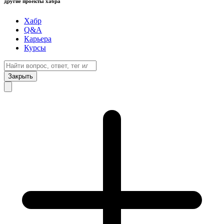
другие проекты хабра
Хабр
Q&A
Карьера
Курсы
Закрыть