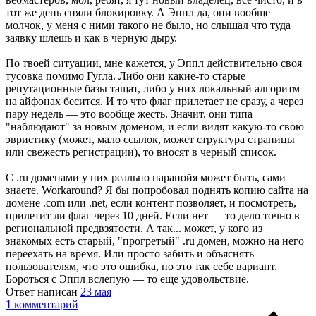
тот же день сняли блокировку. А Эппл да, они вообще
молчок, у меня с ними такого не было, но слышал что туда
заявку шлешь и как в черную дыру.
По твоей ситуации, мне кажется, у Эппл действительно своя
тусовка помимо Гугла. Либо они какие-то старые
репутационные базы тащат, либо у них локальный алгоритм
на айфонах бесится. И то что флаг прилетает не сразу, а через
пару недель — это вообще жесть. Значит, они типа
"наблюдают" за новым доменом, и если видят какую-то свою
эвристику (может, мало ссылок, может структура страницы
или свежесть регистрации), то вносят в черный список.
С .ru доменами у них реально паранойя может быть, сами
знаете. Workaround? Я бы попробовал поднять копию сайта на
домене .com или .net, если контент позволяет, и посмотреть,
прилетит ли флаг через 10 дней. Если нет — то дело точно в
региональной предвзятости. А так... может, у кого из
знакомых есть старый, "прогретый" .ru домен, можно на него
переехать на время. Или просто забить и объяснять
пользователям, что это ошибка, но это так себе вариант.
Бороться с Эппл вслепую — то еще удовольствие.
Ответ написан
23 мая
1
комментарий