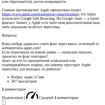
кэш сбрасывается), потом возвращается.
Главное противоречие: Apple официально пишет
(
https://www.apple.com/legal/privacy/data/en/safari
), что Safari
использует Google Safe Browsing. Но Google clean — а Safari
флагает. Значит, у Apple есть либо своя дополнительная база,
либо локальная on-device эвристика.
Вопросы:
Кому-нибудь удавалось снять флаг через канал, отличный от
websitereview.apple.com?
Если переезжали на новый домен — насколько хватало,
прилетал ли флаг повторно?
Знает ли кто-то проверенный workaround или
подтверждённую теорию, что именно триггерит Apple-
эвристику для молодых .ru доменов?
Вопрос задан
22 мая
307 просмотров
2
комментария
Подписаться
2
Средний
2
комментария