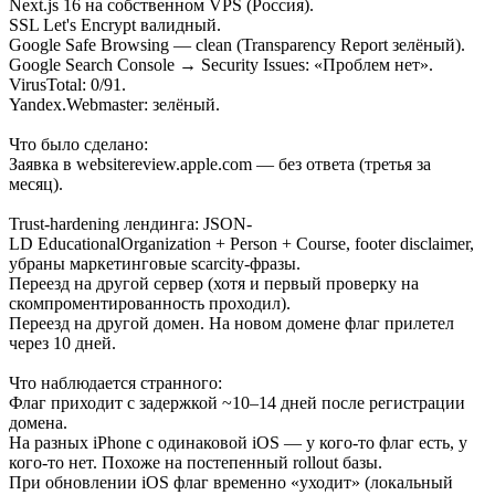
Next.js 16 на собственном VPS (Россия).
SSL Let's Encrypt валидный.
Google Safe Browsing — clean (Transparency Report зелёный).
Google Search Console → Security Issues: «Проблем нет».
VirusTotal: 0/91.
Yandex.Webmaster: зелёный.
Что было сделано:
Заявка в websitereview.apple.com — без ответа (третья за
месяц).
Trust-hardening лендинга: JSON-
LD EducationalOrganization + Person + Course, footer disclaimer,
убраны маркетинговые scarcity-фразы.
Переезд на другой сервер (хотя и первый проверку на
скомпроментированность проходил).
Переезд на другой домен. На новом домене флаг прилетел
через 10 дней.
Что наблюдается странного:
Флаг приходит с задержкой ~10–14 дней после регистрации
домена.
На разных iPhone с одинаковой iOS — у кого-то флаг есть, у
кого-то нет. Похоже на постепенный rollout базы.
При обновлении iOS флаг временно «уходит» (локальный