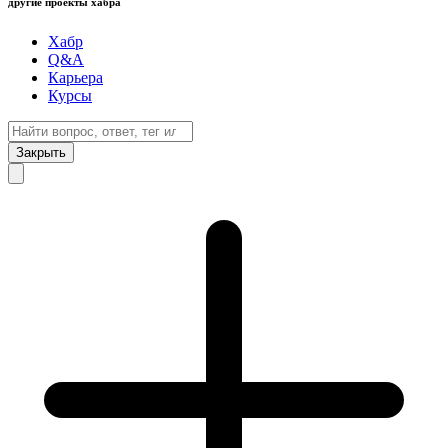
другие проекты хабра
Хабр
Q&A
Карьера
Курсы
Закрыть