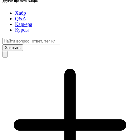
другие проекты хабра
Хабр
Q&A
Карьера
Курсы
Закрыть