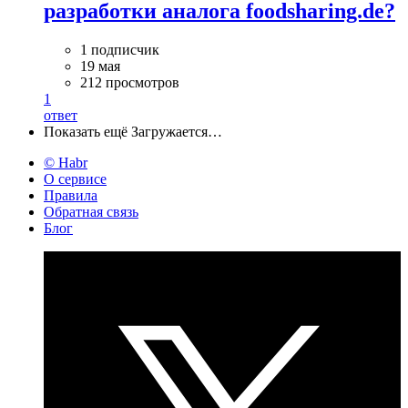
разработки аналога foodsharing.de?
1 подписчик
19 мая
212 просмотров
1
ответ
Показать ещё
Загружается…
© Habr
О сервисе
Правила
Обратная связь
Блог