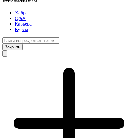
другие проекты хабра
Хабр
Q&A
Карьера
Курсы
Закрыть