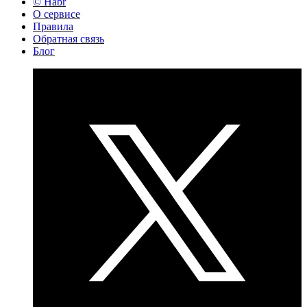
© Habr
О сервисе
Правила
Обратная связь
Блог