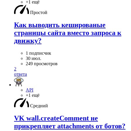
+1 ещё
Простой
Как выводить кешированые
страницы сайта вместо запроса к
движку?
1 подписчик
30 июл.
249 просмотров
2
ответа
API
+1 ещё
Средний
VK wall.createComment не
прикрепляет attachments от ботов?