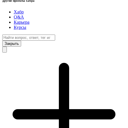
другие проекты хабра
Хабр
Q&A
Карьера
Курсы
Закрыть