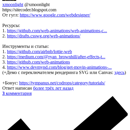
xmoonlight
@xmoonlight
https://sitecoder.blogspot.com
От гугл:
https://www.google.com/webdesigner/
Ресурсы:
1.
https://github.com/web-animations/web-animations-c...
2.
https://drafts.csswg.org/web-animations/
Инструменты и статьи:
1.
https://github.com/airbnb/lottie-web
2.
https://medium.com/@ryan_brownhill/after-effects-t...
3.
https://github.com/web-animations
4.
https://www.devmynd.com/blog/get-movin-animations-...
(+Демо с переключателем рендеринга SVG или Canvas:
здесь
)
+Бонус:
https://tympanus.net/codrops/category/tutorials/
Ответ написан
более трёх лет назад
3
комментария