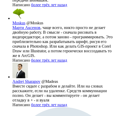
передачи анимашек.
Написано
более трёх лет назад
Moskus
@Moskus
Марти Аксенов
, чаще всего, никто просто не делает
двойную работу. В смысле - сначала рисовать в
видеоредакторе, а потом заново - программировать. Это
приблизительно как разрабатывать шрифт, рисуя его
сначала в Photoshop. Или как делать GIS-проект в Corel
Draw или Illustrator, а потом героически воссоздавать то
же в ArcGIS.
Написано
более трёх лет назад
Andrej Sharapov
@Madeas
Вместе сядьте с разрабом и делайте. Или на словах
расскажите, если на удаленке. Средств коммуниации
полно. Он делает - вы комментируете - он делает
отладку в + - и вуаля
Написано
более трёх лет назад