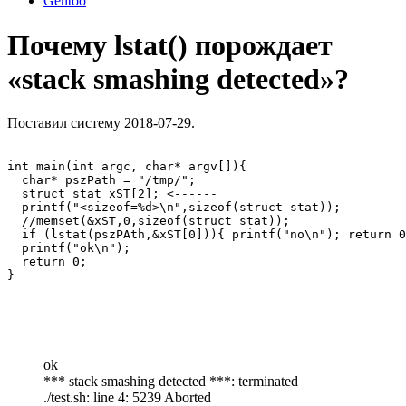
Gentoo
Почему lstat() порождает
«stack smashing detected»?
Поставил систему 2018-07-29.
int main(int argc, char* argv[]){

  char* pszPath = "/tmp/";

  struct stat xST[2]; <------   

  printf("<sizeof=%d>\n",sizeof(struct stat));

  //memset(&xST,0,sizeof(struct stat));

  if (lstat(pszPAth,&xST[0])){ printf("no\n"); return 0
  printf("ok\n"); 

  return 0;  

}
ok
*** stack smashing detected ***: terminated
./test.sh: line 4: 5239 Aborted