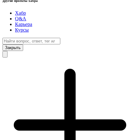
другие проекты хабра
Хабр
Q&A
Карьера
Курсы
Закрыть