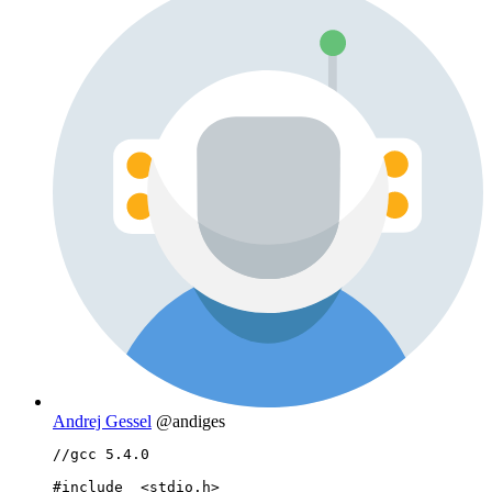
Andrej Gessel
@andiges
//gcc 5.4.0

#include  <stdio.h>
