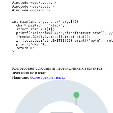
#include <sys/types.h>

#include <sys/stat.h>

#include <unistd.h>

int main(int argc, char* argv[]){

  char* pszPath = "/tmp/";

  struct stat xST[1]; 

  printf("<sizeof=%lu>\n",sizeof(struct stat)); //
  //memset(&xST,0,sizeof(struct stat));

  if (lstat(pszPath,&xST[0])){ printf("no\n"); ret
  printf("ok\n"); 

  return 0;  

}
Код работает с любым из перечисленных вариантов,
дело явно не в коде.
Написано
более трёх лет назад