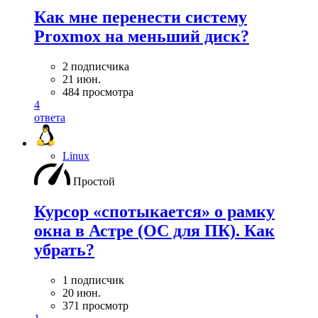
Как мне перенести систему
Proxmox на меньший диск?
2 подписчика
21 июн.
484 просмотра
4
ответа
Linux
Простой
Курсор «спотыкается» о рамку
окна в Астре (ОС для ПК). Как
убрать?
1 подписчик
20 июн.
371 просмотр